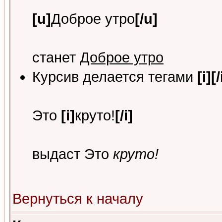
[u]
Доброе утро
[/u]
станет
Доброе утро
Курсив делается тегами
[i][/
Это
[i]
круто!
[/i]
выдаст Это
круто!
Вернуться к началу