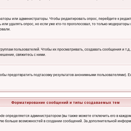
ераторы или администраторы. Чтобы редактировать опрос, перейдите к редакт
ь или удалять опрос, но если уже кто-то проголосовал, то только модераторы
овали.
уппам пользователей. Чтобы их просматривать, создавать сообщения и т.д.
ешение, свяжитесь с ними.
обы предотвратить подтасовку результатов анонимными пользователями). Если
Форматирование сообщений и типы создаваемых тем
e определяется администратором (вы также можете отключить его в каждом 
ователю больше возможностей в создании сообщений. За дополнительной инфо