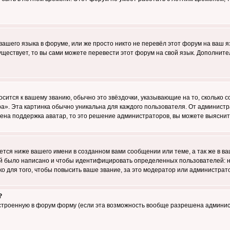
 вашего языка в форуме, или же просто никто не перевёл этот форум на ваш 
существует, то вы сами можете перевести этот форум на свой язык. Дополни
осится к вашему званию, обычно это звёздочки, указывающие на то, сколько 
». Эта картинка обычно уникальна для каждого пользователя. От администрат
чена поддержка аватар, то это решение администраторов, вы можете выяснит
тся ниже вашего имени в созданном вами сообщении или теме, а так же в ва
ний было написано и чтобы идентифицировать определенных пользователей:
 для того, чтобы повысить ваше звание, за это модератор или администрат
?
встроенную в форум форму (если эта возможность вообще разрешена админис