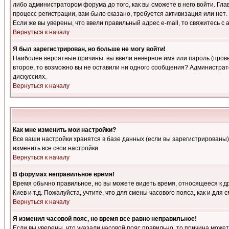
либо администратором форума до того, как вы сможете в него войти. Г
процесс регистрации, вам было сказано, требуется активизация или нет. 
Если же вы уверены, что ввели правильный адрес e-mail, то свяжитесь 
Вернуться к началу
Я был зарегистрирован, но больше не могу войти!
Наиболее вероятные причины: вы ввели неверное имя или пароль (провер
второе, то возможно вы не оставили ни одного сообщения? Администрат
дискуссиях.
Вернуться к началу
Как мне изменить мои настройки?
Все ваши настройки хранятся в базе данных (если вы зарегистрированы)
изменить все свои настройки
Вернуться к началу
В форумах неправильное время!
Время обычно правильное, но вы можете видеть время, относящееся к друг
Киев и т.д. Пожалуйста, учтите, что для смены часового пояса, как и д
Вернуться к началу
Я изменил часовой пояс, но время все равно неправильное!
Если вы уверены, что указали часовой пояс правильно, то причина може