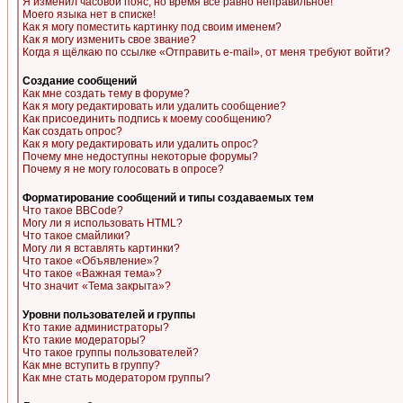
Я изменил часовой пояс, но время все равно неправильное!
Моего языка нет в списке!
Как я могу поместить картинку под своим именем?
Как я могу изменить свое звание?
Когда я щёлкаю по ссылке «Отправить e-mail», от меня требуют войти?
Создание сообщений
Как мне создать тему в форуме?
Как я могу редактировать или удалить сообщение?
Как присоединить подпись к моему сообщению?
Как создать опрос?
Как я могу редактировать или удалить опрос?
Почему мне недоступны некоторые форумы?
Почему я не могу голосовать в опросе?
Форматирование сообщений и типы создаваемых тем
Что такое BBCode?
Могу ли я использовать HTML?
Что такое смайлики?
Могу ли я вставлять картинки?
Что такое «Объявление»?
Что такое «Важная тема»?
Что значит «Тема закрыта»?
Уровни пользователей и группы
Кто такие администраторы?
Кто такие модераторы?
Что такое группы пользователей?
Как мне вступить в группу?
Как мне стать модератором группы?