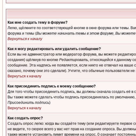
Как мне создать тему в форуме?
Легко, щёлкните по соответствующей кнопке в окне форума или темы. В
форума и темы (
Вы можете начинать темы в этом форуме, Вы можете 
Вернуться к началу
Как я могу редактировать или удалить сообщение?
Если вы не администратор или модератор форума, вы можете редактиров
создания) щёлкнув по кнопке
Редактировать
, относящейся к данному с
сообщение. Эта надпись не появляется, если никто не отвечал на ваше
сказано, почему они это сделали). Учтите, что обычные пользователи не 
Вернуться к началу
Как присоединить подпись к моему сообщению?
Для того чтобы присоединить подпись, вы должны сначала создать её в
Вы также можете сделать чтобы подпись присоединялась по умолчанию, 
Присоединить подпись
)
Вернуться к началу
Как создать опрос?
Создать опрос легко: когда вы создаёте тему (или редактируете первое 
не видите, то скорее всего у вас нет прав на создание опроса. Вы должн
также можете установить лимит времени на опрос, 0 означает постоянны