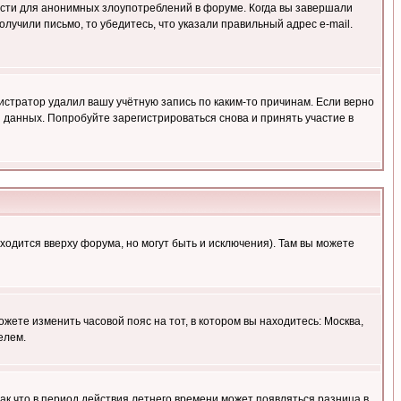
ности для анонимных злоупотреблений в форуме. Когда вы завершали
олучили письмо, то убедитесь, что указали правильный адрес e-mail.
истратор удалил вашу учётную запись по каким-то причинам. Если верно
 данных. Попробуйте зарегистрироваться снова и принять участие в
ходится вверху форума, но могут быть и исключения). Там вы можете
ожете изменить часовой пояс на тот, в котором вы находитесь: Москва,
елем.
так что в период действия летнего времени может появляться разница в