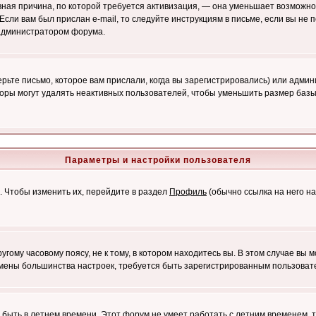
лавная причина, по которой требуется активизация, — она уменьшает возмож
Если вам был прислан e-mail, то следуйте инструкциям в письме, если вы не п
с администратором форума.
ьте письмо, которое вам прислали, когда вы зарегистрировались) или админ
оры могут удалять неактивных пользователей, чтобы уменьшить размер базы
Параметры и настройки пользователя
. Чтобы изменить их, перейдите в раздел
Профиль
(обычно ссылка на него на
ому часовому поясу, не к тому, в котором находитесь вы. В этом случае вы м
ля смены большинства настроек, требуется быть зарегистрированным пользоват
т быть в летнем времени. Этот форум не умеет работать с летним временем, 