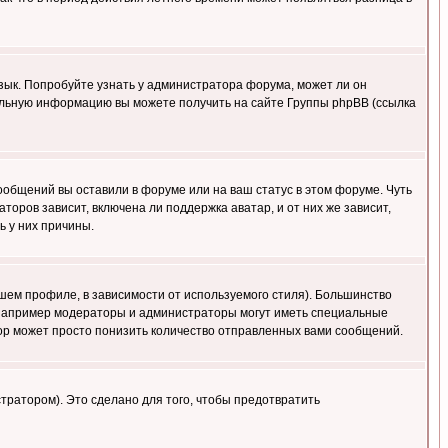
язык. Попробуйте узнать у администратора форума, может ли он
тельную информацию вы можете получить на сайте Группы phpBB (ссылка
сообщений вы оставили в форуме или на ваш статус в этом форуме. Чуть
оров зависит, включена ли поддержка аватар, и от них же зависит,
ь у них причины.
шем профиле, в зависимости от используемого стиля). Большинство
 например модераторы и администраторы могут иметь специальные
ор может просто понизить количество отправленных вами сообщений.
тратором). Это сделано для того, чтобы предотвратить