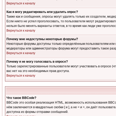
Вернуться к началу
Как я могу редактировать или удалить опрос?
Также как и сообщения, опросы могут удалять только их создатели, мод
Если никто не успел проголосовать, то пользователи могут редактироват
нельзя было менять варианты ответов, в то время как люди уже проголос
Вернуться к началу
Почему мне недоступны некоторые форумы?
Некоторые форумы доступны только определённым пользователям или гр
модераторы или администраторы форума могут предоставить такое разр
Вернуться к началу
Почему я не могу голосовать в опросе?
Только зарегистрированные пользователи могут участвовать в опросе (чт
вас нет на это необходимых прав доступа.
Вернуться к началу
Что такое BBCode?
BBCode это особая реализация HTML, возможность использования BBCod
нём заключаются в квадратные скобки [ и ], а не < и >, он даёт польз
доступна из формы отправки сообщений.