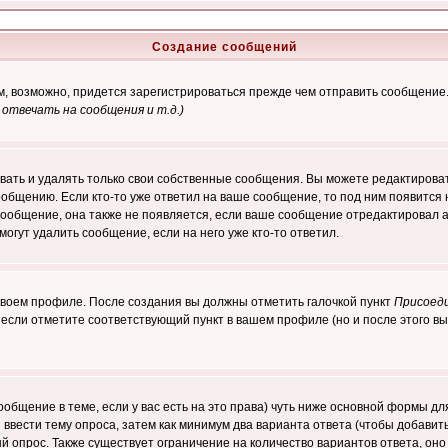
Создание сообщений
ам, возможно, придется зарегистрироваться прежде чем отправить сообщение
отвечать на сообщения и т.д.
)
ать и удалять только свои собственные сообщения. Вы можете редактироват
ообщению. Если кто-то уже ответил на ваше сообщение, то под ним появится
 сообщение, она также не появляется, если ваше сообщение отредактировал 
могут удалить сообщение, если на него уже кто-то ответил.
 своем профиле. После создания вы должны отметить галочкой пункт
Присоед
если отметите соответствующий пункт в вашем профиле (но и после этого вы
сообщение в теме, если у вас есть на это права) чуть ниже основной формы 
ы ввести тему опроса, затем как минимум два варианта ответа (чтобы добавит
й опрос. Также существует ограничение на количество вариантов ответа, он