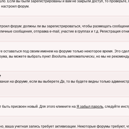
о. Если вы были зарегистрированы и вам не закрыли доступ, то проверьте, 
о настроил форум.
настроил форум: должны ли вы зарегистрироваться, чтобы размещать сообщени
ные сообщения, отправка e-mail, участие в группах и т.д. Регистрация отни
те оставаться под своим именем на форуме только некоторое время. Это сдел
орума, вы можете выбрать пункт
Входить автоматически
, но мы не рекоменд
?
вание на форуме
, если вы выберете
Да
, то вы будете видны только админист
т быть присвоен новый. Для этого кликните на
Я забыл пароль
, следуйте инс
ожно, ваша учетная запись требует активизации. Некоторые форумы требуют,