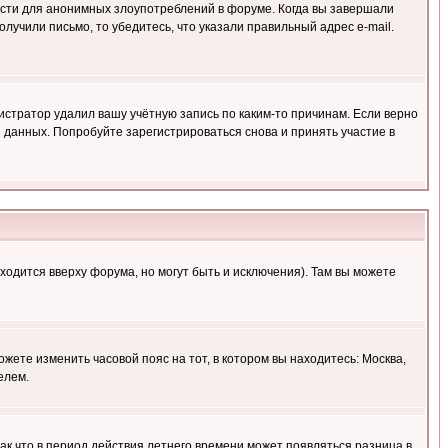
ности для анонимных злоупотреблений в форуме. Когда вы завершали
олучили письмо, то убедитесь, что указали правильный адрес e-mail.
истратор удалил вашу учётную запись по каким-то причинам. Если верно
 данных. Попробуйте зарегистрироваться снова и принять участие в
ходится вверху форума, но могут быть и исключения). Там вы можете
ожете изменить часовой пояс на тот, в котором вы находитесь: Москва,
елем.
так что в период действия летнего времени может появляться разница в