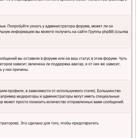
язык. Попробуйте узнать у администратора форума, может ли он
тельную информацию вы можете получить на сайте Группы phpBB (ссылка
сообщений вы оставили в форуме или на ваш статус в этом форуме. Чуть
оров зависит, включена ли поддержка аватар, и от них же зависит,
ь у них причины.
шем профиле, в зависимости от используемого стиля). Большинство
 например модераторы и администраторы могут иметь специальные
ор может просто понизить количество отправленных вами сообщений.
тратором). Это сделано для того, чтобы предотвратить