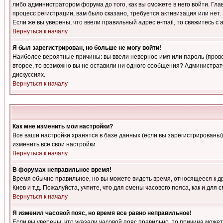
либо администратором форума до того, как вы сможете в него войти. Г
процесс регистрации, вам было сказано, требуется активизация или нет. 
Если же вы уверены, что ввели правильный адрес e-mail, то свяжитесь 
Вернуться к началу
Я был зарегистрирован, но больше не могу войти!
Наиболее вероятные причины: вы ввели неверное имя или пароль (провер
второе, то возможно вы не оставили ни одного сообщения? Администрат
дискуссиях.
Вернуться к началу
Как мне изменить мои настройки?
Все ваши настройки хранятся в базе данных (если вы зарегистрированы)
изменить все свои настройки
Вернуться к началу
В форумах неправильное время!
Время обычно правильное, но вы можете видеть время, относящееся к друг
Киев и т.д. Пожалуйста, учтите, что для смены часового пояса, как и д
Вернуться к началу
Я изменил часовой пояс, но время все равно неправильное!
Если вы уверены, что указали часовой пояс правильно, то причина може