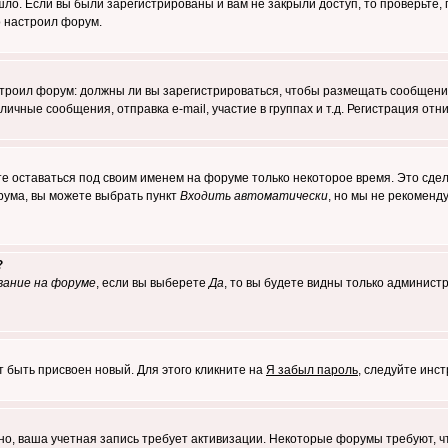
о. Если вы были зарегистрированы и вам не закрыли доступ, то проверьте, 
о настроил форум.
настроил форум: должны ли вы зарегистрироваться, чтобы размещать сообщени
ные сообщения, отправка e-mail, участие в группах и т.д. Регистрация отни
те оставаться под своим именем на форуме только некоторое время. Это сдел
орума, вы можете выбрать пункт
Входить автоматически
, но мы не рекоменд
?
вание на форуме
, если вы выберете
Да
, то вы будете видны только админист
т быть присвоен новый. Для этого кликните на
Я забыл пароль
, следуйте инс
ожно, ваша учетная запись требует активизации. Некоторые форумы требуют,