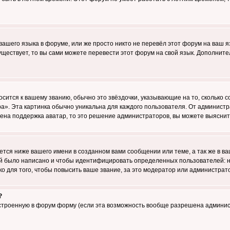
 вашего языка в форуме, или же просто никто не перевёл этот форум на ваш 
существует, то вы сами можете перевести этот форум на свой язык. Дополни
осится к вашему званию, обычно это звёздочки, указывающие на то, сколько 
». Эта картинка обычно уникальна для каждого пользователя. От администрат
чена поддержка аватар, то это решение администраторов, вы можете выяснит
тся ниже вашего имени в созданном вами сообщении или теме, а так же в ва
ний было написано и чтобы идентифицировать определенных пользователей:
 для того, чтобы повысить ваше звание, за это модератор или администрат
?
встроенную в форум форму (если эта возможность вообще разрешена админис