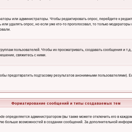
ераторы или администраторы. Чтобы редактировать опрос, перейдите к редакт
ь или удалять опрос, но если уже кто-то проголосовал, то только модераторы
овали.
уппам пользователей. Чтобы их просматривать, создавать сообщения и т.д.
ешение, свяжитесь с ними.
обы предотвратить подтасовку результатов анонимными пользователями). Если
Форматирование сообщений и типы создаваемых тем
e определяется администратором (вы также можете отключить его в каждом 
ователю больше возможностей в создании сообщений. За дополнительной инфо