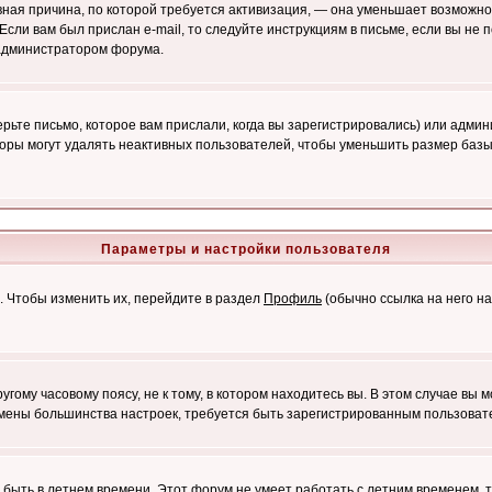
лавная причина, по которой требуется активизация, — она уменьшает возмож
Если вам был прислан e-mail, то следуйте инструкциям в письме, если вы не п
с администратором форума.
ьте письмо, которое вам прислали, когда вы зарегистрировались) или админ
оры могут удалять неактивных пользователей, чтобы уменьшить размер базы
Параметры и настройки пользователя
. Чтобы изменить их, перейдите в раздел
Профиль
(обычно ссылка на него на
ому часовому поясу, не к тому, в котором находитесь вы. В этом случае вы м
ля смены большинства настроек, требуется быть зарегистрированным пользоват
т быть в летнем времени. Этот форум не умеет работать с летним временем, 