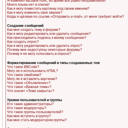
Я изменил часовой пояс, но время все равно неправильное!
Моего языка нет в списке!
Как я могу поместить картинку под своим именем?
Как я могу изменить свое звание?
Когда я щёлкаю по ссылке «Отправить e-mail», от меня требуют войти?
Создание сообщений
Как мне создать тему в форуме?
Как я могу редактировать или удалить сообщение?
Как присоединить подпись к моему сообщению?
Как создать опрос?
Как я могу редактировать или удалить опрос?
Почему мне недоступны некоторые форумы?
Почему я не могу голосовать в опросе?
Форматирование сообщений и типы создаваемых тем
Что такое BBCode?
Могу ли я использовать HTML?
Что такое смайлики?
Могу ли я вставлять картинки?
Что такое «Объявление»?
Что такое «Важная тема»?
Что значит «Тема закрыта»?
Уровни пользователей и группы
Кто такие администраторы?
Кто такие модераторы?
Что такое группы пользователей?
Как мне вступить в группу?
Как мне стать модератором группы?