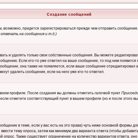
Создание сообщений
ам, возможно, придется зарегистрироваться прежде чем отправить сообщение
отвечать на сообщения и т.д.
)
ать и удалять только свои собственные сообщения. Вы можете редактироват
ообщению. Если кто-то уже ответил на ваше сообщение, то под ним появится
 сообщение, она также не появляется, если ваше сообщение отредактировал 
могут удалить сообщение, если на него уже кто-то ответил.
 своем профиле. После создания вы должны отметить галочкой пункт
Присоед
если отметите соответствующий пункт в вашем профиле (но и после этого вы
сообщение в теме, если у вас есть на это права) чуть ниже основной формы 
ы ввести тему опроса, затем как минимум два варианта ответа (чтобы добавит
й опрос. Также существует ограничение на количество вариантов ответа, он