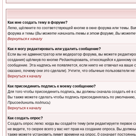
Как мне создать тему в форуме?
Легко, щёлкните по соответствующей кнопке в окне форума или темы. В
форума и темы (
Вы можете начинать темы в этом форуме, Вы можете 
Вернуться к началу
Как я могу редактировать или удалить сообщение?
Если вы не администратор или модератор форума, вы можете редактиров
создания) щёлкнув по кнопке
Редактировать
, относящейся к данному с
сообщение. Эта надпись не появляется, если никто не отвечал на ваше
сказано, почему они это сделали). Учтите, что обычные пользователи не 
Вернуться к началу
Как присоединить подпись к моему сообщению?
Для того чтобы присоединить подпись, вы должны сначала создать её в
Вы также можете сделать чтобы подпись присоединялась по умолчанию, 
Присоединить подпись
)
Вернуться к началу
Как создать опрос?
Создать опрос легко: когда вы создаёте тему (или редактируете первое 
не видите, то скорее всего у вас нет прав на создание опроса. Вы должн
также можете установить лимит времени на опрос, 0 означает постоянны