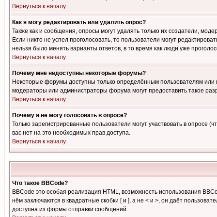
Вернуться к началу
Как я могу редактировать или удалить опрос?
Также как и сообщения, опросы могут удалять только их создатели, мод
Если никто не успел проголосовать, то пользователи могут редактироват
нельзя было менять варианты ответов, в то время как люди уже проголос
Вернуться к началу
Почему мне недоступны некоторые форумы?
Некоторые форумы доступны только определённым пользователям или гр
модераторы или администраторы форума могут предоставить такое разр
Вернуться к началу
Почему я не могу голосовать в опросе?
Только зарегистрированные пользователи могут участвовать в опросе (чт
вас нет на это необходимых прав доступа.
Вернуться к началу
Что такое BBCode?
BBCode это особая реализация HTML, возможность использования BBCod
нём заключаются в квадратные скобки [ и ], а не < и >, он даёт польз
доступна из формы отправки сообщений.