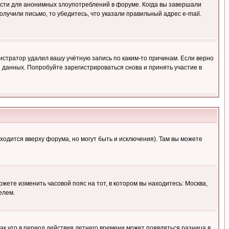
ности для анонимных злоупотреблений в форуме. Когда вы завершали
олучили письмо, то убедитесь, что указали правильный адрес e-mail.
истратор удалил вашу учётную запись по каким-то причинам. Если верно
 данных. Попробуйте зарегистрироваться снова и принять участие в
ходится вверху форума, но могут быть и исключения). Там вы можете
ожете изменить часовой пояс на тот, в котором вы находитесь: Москва,
елем.
так что в период действия летнего времени может появляться разница в