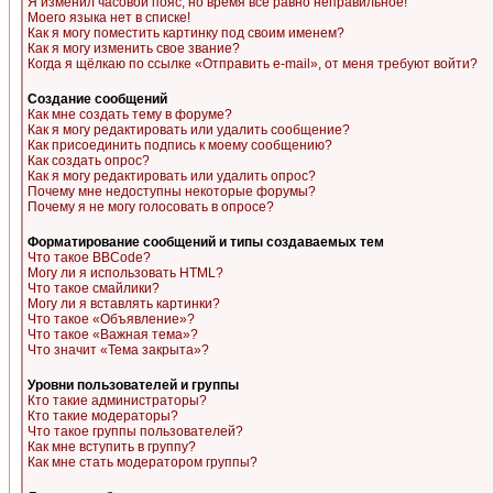
Я изменил часовой пояс, но время все равно неправильное!
Моего языка нет в списке!
Как я могу поместить картинку под своим именем?
Как я могу изменить свое звание?
Когда я щёлкаю по ссылке «Отправить e-mail», от меня требуют войти?
Создание сообщений
Как мне создать тему в форуме?
Как я могу редактировать или удалить сообщение?
Как присоединить подпись к моему сообщению?
Как создать опрос?
Как я могу редактировать или удалить опрос?
Почему мне недоступны некоторые форумы?
Почему я не могу голосовать в опросе?
Форматирование сообщений и типы создаваемых тем
Что такое BBCode?
Могу ли я использовать HTML?
Что такое смайлики?
Могу ли я вставлять картинки?
Что такое «Объявление»?
Что такое «Важная тема»?
Что значит «Тема закрыта»?
Уровни пользователей и группы
Кто такие администраторы?
Кто такие модераторы?
Что такое группы пользователей?
Как мне вступить в группу?
Как мне стать модератором группы?