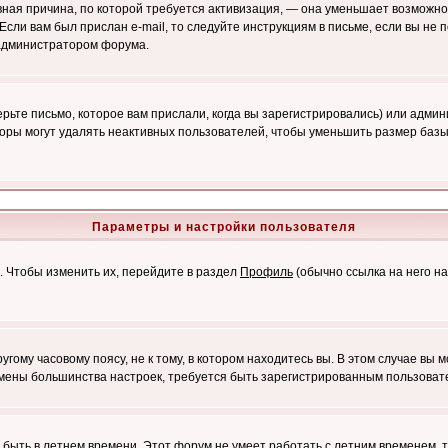
лавная причина, по которой требуется активизация, — она уменьшает возмож
Если вам был прислан e-mail, то следуйте инструкциям в письме, если вы не п
с администратором форума.
ьте письмо, которое вам прислали, когда вы зарегистрировались) или админ
оры могут удалять неактивных пользователей, чтобы уменьшить размер базы
Параметры и настройки пользователя
. Чтобы изменить их, перейдите в раздел
Профиль
(обычно ссылка на него на
ому часовому поясу, не к тому, в котором находитесь вы. В этом случае вы м
ля смены большинства настроек, требуется быть зарегистрированным пользоват
т быть в летнем времени. Этот форум не умеет работать с летним временем, 