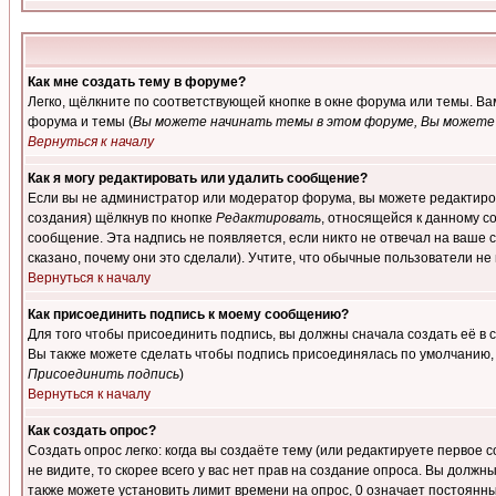
Как мне создать тему в форуме?
Легко, щёлкните по соответствующей кнопке в окне форума или темы. В
форума и темы (
Вы можете начинать темы в этом форуме, Вы можете 
Вернуться к началу
Как я могу редактировать или удалить сообщение?
Если вы не администратор или модератор форума, вы можете редактиров
создания) щёлкнув по кнопке
Редактировать
, относящейся к данному с
сообщение. Эта надпись не появляется, если никто не отвечал на ваше
сказано, почему они это сделали). Учтите, что обычные пользователи не 
Вернуться к началу
Как присоединить подпись к моему сообщению?
Для того чтобы присоединить подпись, вы должны сначала создать её в
Вы также можете сделать чтобы подпись присоединялась по умолчанию, 
Присоединить подпись
)
Вернуться к началу
Как создать опрос?
Создать опрос легко: когда вы создаёте тему (или редактируете первое 
не видите, то скорее всего у вас нет прав на создание опроса. Вы должн
также можете установить лимит времени на опрос, 0 означает постоянны