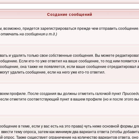
Создание сообщений
ам, возможно, придется зарегистрироваться прежде чем отправить сообщение
отвечать на сообщения и т.д.
)
ать и удалять только свои собственные сообщения. Вы можете редактироват
ообщению. Если кто-то уже ответил на ваше сообщение, то под ним появится
 сообщение, она также не появляется, если ваше сообщение отредактировал 
могут удалить сообщение, если на него уже кто-то ответил.
 своем профиле. После создания вы должны отметить галочкой пункт
Присоед
если отметите соответствующий пункт в вашем профиле (но и после этого вы
сообщение в теме, если у вас есть на это права) чуть ниже основной формы 
ы ввести тему опроса, затем как минимум два варианта ответа (чтобы добавит
й опрос. Также существует ограничение на количество вариантов ответа, он