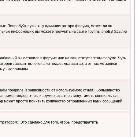
язык. Попробуйте узнать у администратора форума, может ли он
тельную информацию вы можете получить на сайте Группы phpBB (ссылка
сообщений вы оставили в форуме или на ваш статус в этом форуме. Чуть
оров зависит, включена ли поддержка аватар, и от них же зависит,
ь у них причины.
шем профиле, в зависимости от используемого стиля). Большинство
 например модераторы и администраторы могут иметь специальные
ор может просто понизить количество отправленных вами сообщений.
тратором). Это сделано для того, чтобы предотвратить