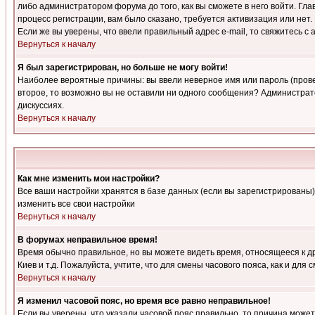
либо администратором форума до того, как вы сможете в него войти. Г
процесс регистрации, вам было сказано, требуется активизация или нет. 
Если же вы уверены, что ввели правильный адрес e-mail, то свяжитесь 
Вернуться к началу
Я был зарегистрирован, но больше не могу войти!
Наиболее вероятные причины: вы ввели неверное имя или пароль (провер
второе, то возможно вы не оставили ни одного сообщения? Администрат
дискуссиях.
Вернуться к началу
Как мне изменить мои настройки?
Все ваши настройки хранятся в базе данных (если вы зарегистрированы)
изменить все свои настройки
Вернуться к началу
В форумах неправильное время!
Время обычно правильное, но вы можете видеть время, относящееся к друг
Киев и т.д. Пожалуйста, учтите, что для смены часового пояса, как и д
Вернуться к началу
Я изменил часовой пояс, но время все равно неправильное!
Если вы уверены, что указали часовой пояс правильно, то причина може