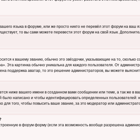
 вашего языка в форуме, или же просто никто не перевёл этот форум на ваш 
существует, то вы сами можете перевести этот форум на свой язык. Дополни
осится к вашему званию, обычно это звёздочки, указывающие на то, сколько 
». Эта картинка обычно уникальна для каждого пользователя. От администрат
чена поддержка аватар, то это решение администраторов, вы можете выяснит
тся ниже вашего имени в созданном вами сообщении или теме, а так же в ва
ний было написано и чтобы идентифицировать определенных пользователей:
 для того, чтобы повысить ваше звание, за это модератор или администрат
?
встроенную в форум форму (если эта возможность вообще разрешена админис