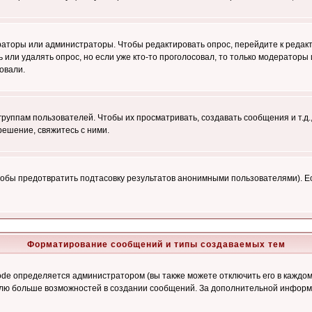
ераторы или администраторы. Чтобы редактировать опрос, перейдите к редакт
ь или удалять опрос, но если уже кто-то проголосовал, то только модераторы
овали.
уппам пользователей. Чтобы их просматривать, создавать сообщения и т.д.
ешение, свяжитесь с ними.
обы предотвратить подтасовку результатов анонимными пользователями). Если
Форматирование сообщений и типы создаваемых тем
e определяется администратором (вы также можете отключить его в каждом 
ователю больше возможностей в создании сообщений. За дополнительной инфо