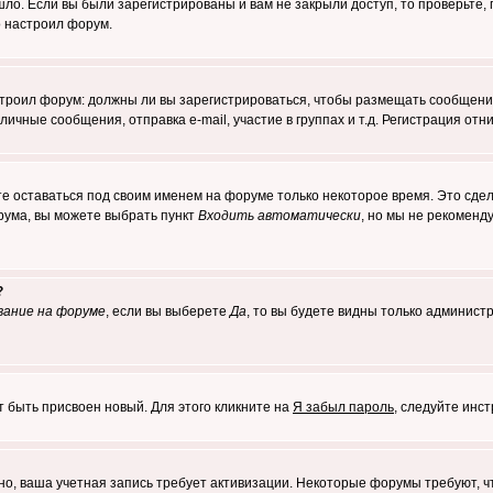
о. Если вы были зарегистрированы и вам не закрыли доступ, то проверьте, 
о настроил форум.
настроил форум: должны ли вы зарегистрироваться, чтобы размещать сообщени
ные сообщения, отправка e-mail, участие в группах и т.д. Регистрация отни
те оставаться под своим именем на форуме только некоторое время. Это сдел
орума, вы можете выбрать пункт
Входить автоматически
, но мы не рекоменд
?
вание на форуме
, если вы выберете
Да
, то вы будете видны только админист
т быть присвоен новый. Для этого кликните на
Я забыл пароль
, следуйте инс
ожно, ваша учетная запись требует активизации. Некоторые форумы требуют,