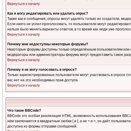
Вернуться к началу
Как я могу редактировать или удалить опрос?
Также как и сообщения, опросы могут удалять только их создатели, мод
Если никто не успел проголосовать, то пользователи могут редактироват
нельзя было менять варианты ответов, в то время как люди уже проголос
Вернуться к началу
Почему мне недоступны некоторые форумы?
Некоторые форумы доступны только определённым пользователям или гр
модераторы или администраторы форума могут предоставить такое разр
Вернуться к началу
Почему я не могу голосовать в опросе?
Только зарегистрированные пользователи могут участвовать в опросе (чт
вас нет на это необходимых прав доступа.
Вернуться к началу
Что такое BBCode?
BBCode это особая реализация HTML, возможность использования BBCod
нём заключаются в квадратные скобки [ и ], а не < и >, он даёт польз
доступна из формы отправки сообщений.