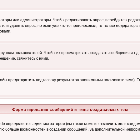
ераторы или администраторы. Чтобы редактировать опрос, перейдите к редакт
ь или удалять опрос, но если уже кто-то проголосовал, то только модераторы
овали.
уппам пользователей. Чтобы их просматривать, создавать сообщения и т.д.
ешение, свяжитесь с ними.
обы предотвратить подтасовку результатов анонимными пользователями). Если
Форматирование сообщений и типы создаваемых тем
e определяется администратором (вы также можете отключить его в каждом 
ователю больше возможностей в создании сообщений. За дополнительной инфо