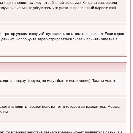
ности для анонимных злоупотреблений в форуме. Когда вы завершали
олучили письмо, то убедитесь, что указали правильный адрес e-mail.
истратор удалил вашу учётную запись по каким-то причинам. Если верно
 данных. Попробуйте зарегистрироваться снова и принять участие в
ходится вверху форума, но могут быть и исключения). Там вы можете
ожете изменить часовой пояс на тот, в котором вы находитесь: Москва,
елем.
так что в период действия летнего времени может появляться разница в