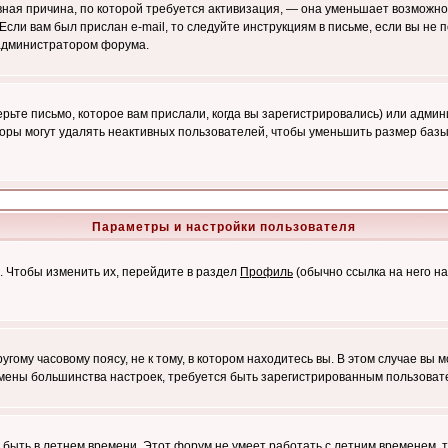
лавная причина, по которой требуется активизация, — она уменьшает возмож
Если вам был прислан e-mail, то следуйте инструкциям в письме, если вы не п
с администратором форума.
ьте письмо, которое вам прислали, когда вы зарегистрировались) или админ
оры могут удалять неактивных пользователей, чтобы уменьшить размер базы
Параметры и настройки пользователя
. Чтобы изменить их, перейдите в раздел
Профиль
(обычно ссылка на него на
ому часовому поясу, не к тому, в котором находитесь вы. В этом случае вы м
ля смены большинства настроек, требуется быть зарегистрированным пользоват
т быть в летнем времени. Этот форум не умеет работать с летним временем, 