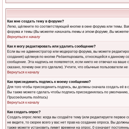
Как мне создать тему в форуме?
Легко, щёлкните по соответствующей кнопке в окне форума или темы. В
форума и темы (
Вы можете начинать темы в этом форуме, Вы можете 
Вернуться к началу
Как я могу редактировать или удалить сообщение?
Если вы не администратор или модератор форума, вы можете редактиров
создания) щёлкнув по кнопке
Редактировать
, относящейся к данному с
сообщение. Эта надпись не появляется, если никто не отвечал на ваше
сказано, почему они это сделали). Учтите, что обычные пользователи не 
Вернуться к началу
Как присоединить подпись к моему сообщению?
Для того чтобы присоединить подпись, вы должны сначала создать её в
Вы также можете сделать чтобы подпись присоединялась по умолчанию, 
Присоединить подпись
)
Вернуться к началу
Как создать опрос?
Создать опрос легко: когда вы создаёте тему (или редактируете первое 
не видите, то скорее всего у вас нет прав на создание опроса. Вы должн
также можете установить лимит времени на опрос, 0 означает постоянны