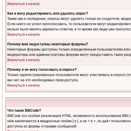
Вернуться к началу
Как я могу редактировать или удалить опрос?
Также как и сообщения, опросы могут удалять только их создатели, мод
Если никто не успел проголосовать, то пользователи могут редактироват
нельзя было менять варианты ответов, в то время как люди уже проголос
Вернуться к началу
Почему мне недоступны некоторые форумы?
Некоторые форумы доступны только определённым пользователям или гр
модераторы или администраторы форума могут предоставить такое разр
Вернуться к началу
Почему я не могу голосовать в опросе?
Только зарегистрированные пользователи могут участвовать в опросе (чт
вас нет на это необходимых прав доступа.
Вернуться к началу
Что такое BBCode?
BBCode это особая реализация HTML, возможность использования BBCod
нём заключаются в квадратные скобки [ и ], а не < и >, он даёт польз
доступна из формы отправки сообщений.