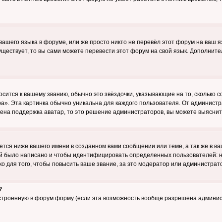
 вашего языка в форуме, или же просто никто не перевёл этот форум на ваш 
существует, то вы сами можете перевести этот форум на свой язык. Дополни
осится к вашему званию, обычно это звёздочки, указывающие на то, сколько 
». Эта картинка обычно уникальна для каждого пользователя. От администрат
чена поддержка аватар, то это решение администраторов, вы можете выяснит
тся ниже вашего имени в созданном вами сообщении или теме, а так же в ва
ний было написано и чтобы идентифицировать определенных пользователей:
 для того, чтобы повысить ваше звание, за это модератор или администрат
?
встроенную в форум форму (если эта возможность вообще разрешена админис