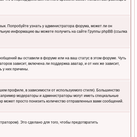
язык. Попробуйте узнать у администратора форума, может ли он
тельную информацию вы можете получить на сайте Группы phpBB (ссылка
сообщений вы оставили в форуме или на ваш статус в этом форуме. Чуть
оров зависит, включена ли поддержка аватар, и от них же зависит,
ь у них причины.
шем профиле, в зависимости от используемого стиля). Большинство
 например модераторы и администраторы могут иметь специальные
ор может просто понизить количество отправленных вами сообщений.
тратором). Это сделано для того, чтобы предотвратить