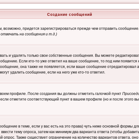
Создание сообщений
ам, возможно, придется зарегистрироваться прежде чем отправить сообщение
отвечать на сообщения и т.д.
)
ать и удалять только свои собственные сообщения. Вы можете редактироват
ообщению. Если кто-то уже ответил на ваше сообщение, то под ним появится
 сообщение, она также не появляется, если ваше сообщение отредактировал 
могут удалить сообщение, если на него уже кто-то ответил.
 своем профиле. После создания вы должны отметить галочкой пункт
Присоед
если отметите соответствующий пункт в вашем профиле (но и после этого вы
сообщение в теме, если у вас есть на это права) чуть ниже основной формы 
ы ввести тему опроса, затем как минимум два варианта ответа (чтобы добавит
й опрос. Также существует ограничение на количество вариантов ответа, он