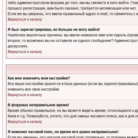
либо администратором форума до того, как вы сможете в него войти. Г
процесс регистрации, вам было сказано, требуется активизация или нет. 
Если же вы уверены, что ввели правильный адрес e-mail, то свяжитесь 
Вернуться к началу
Я был зарегистрирован, но больше не могу войти!
Наиболее вероятные причины: вы ввели неверное имя или пароль (провер
второе, то возможно вы не оставили ни одного сообщения? Администрат
дискуссиях.
Вернуться к началу
Как мне изменить мои настройки?
Все ваши настройки хранятся в базе данных (если вы зарегистрированы)
изменить все свои настройки
Вернуться к началу
В форумах неправильное время!
Время обычно правильное, но вы можете видеть время, относящееся к друг
Киев и т.д. Пожалуйста, учтите, что для смены часового пояса, как и д
Вернуться к началу
Я изменил часовой пояс, но время все равно неправильное!
Если вы уверены, что указали часовой пояс правильно, то причина може