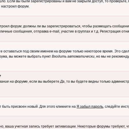
о. Если вы были зарегистрированы и вам не закрыли доступ, то проверьте, 
о настроил форум.
настроил форум: должны ли вы зарегистрироваться, чтобы размещать сообщени
ные сообщения, отправка e-mail, участие в группах и т.д. Регистрация отни
те оставаться под своим именем на форуме только некоторое время. Это сдел
орума, вы можете выбрать пункт
Входить автоматически
, но мы не рекоменд
?
вание на форуме
, если вы выберете
Да
, то вы будете видны только админист
т быть присвоен новый. Для этого кликните на
Я забыл пароль
, следуйте инс
ожно, ваша учетная запись требует активизации. Некоторые форумы требуют,