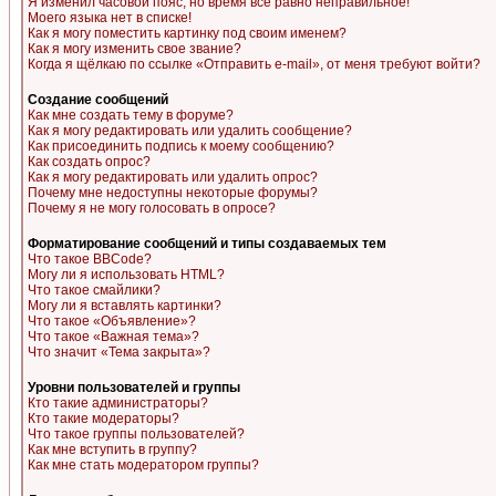
Я изменил часовой пояс, но время все равно неправильное!
Моего языка нет в списке!
Как я могу поместить картинку под своим именем?
Как я могу изменить свое звание?
Когда я щёлкаю по ссылке «Отправить e-mail», от меня требуют войти?
Создание сообщений
Как мне создать тему в форуме?
Как я могу редактировать или удалить сообщение?
Как присоединить подпись к моему сообщению?
Как создать опрос?
Как я могу редактировать или удалить опрос?
Почему мне недоступны некоторые форумы?
Почему я не могу голосовать в опросе?
Форматирование сообщений и типы создаваемых тем
Что такое BBCode?
Могу ли я использовать HTML?
Что такое смайлики?
Могу ли я вставлять картинки?
Что такое «Объявление»?
Что такое «Важная тема»?
Что значит «Тема закрыта»?
Уровни пользователей и группы
Кто такие администраторы?
Кто такие модераторы?
Что такое группы пользователей?
Как мне вступить в группу?
Как мне стать модератором группы?