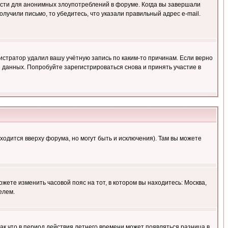
ности для анонимных злоупотреблений в форуме. Когда вы завершали
олучили письмо, то убедитесь, что указали правильный адрес e-mail.
истратор удалил вашу учётную запись по каким-то причинам. Если верно
 данных. Попробуйте зарегистрироваться снова и принять участие в
ходится вверху форума, но могут быть и исключения). Там вы можете
ожете изменить часовой пояс на тот, в котором вы находитесь: Москва,
елем.
так что в период действия летнего времени может появляться разница в