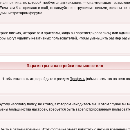
лавная причина, по которой требуется активизация, — она уменьшает возмож
Если вам был прислан e-mail, то следуйте инструкциям в письме, если вы не п
с администратором форума.
ьте письмо, которое вам прислали, когда вы зарегистрировались) или админ
оры могут удалять неактивных пользователей, чтобы уменьшить размер базы
Параметры и настройки пользователя
. Чтобы изменить их, перейдите в раздел
Профиль
(обычно ссылка на него на
ому часовому поясу, не к тому, в котором находитесь вы. В этом случае вы м
ля смены большинства настроек, требуется быть зарегистрированным пользоват
т быть в летнем времени. Этот форум не умеет работать с летним временем, 