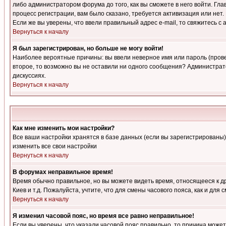
либо администратором форума до того, как вы сможете в него войти. Г
процесс регистрации, вам было сказано, требуется активизация или нет. 
Если же вы уверены, что ввели правильный адрес e-mail, то свяжитесь 
Вернуться к началу
Я был зарегистрирован, но больше не могу войти!
Наиболее вероятные причины: вы ввели неверное имя или пароль (провер
второе, то возможно вы не оставили ни одного сообщения? Администрат
дискуссиях.
Вернуться к началу
Как мне изменить мои настройки?
Все ваши настройки хранятся в базе данных (если вы зарегистрированы)
изменить все свои настройки
Вернуться к началу
В форумах неправильное время!
Время обычно правильное, но вы можете видеть время, относящееся к друг
Киев и т.д. Пожалуйста, учтите, что для смены часового пояса, как и д
Вернуться к началу
Я изменил часовой пояс, но время все равно неправильное!
Если вы уверены, что указали часовой пояс правильно, то причина може