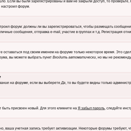
о. Если вы были зарегистрированы и вам не закрыли доступ, то проверьте, 
о настроил форум.
настроил форум: должны ли вы зарегистрироваться, чтобы размещать сообщени
ные сообщения, отправка e-mail, участие в группах и т.д. Регистрация отни
те оставаться под своим именем на форуме только некоторое время. Это сдел
орума, вы можете выбрать пункт
Входить автоматически
, но мы не рекоменд
?
вание на форуме
, если вы выберете
Да
, то вы будете видны только админист
т быть присвоен новый. Для этого кликните на
Я забыл пароль
, следуйте инс
ожно, ваша учетная запись требует активизации. Некоторые форумы требуют,