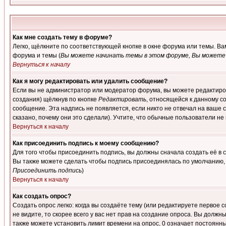
Как мне создать тему в форуме?
Легко, щёлкните по соответствующей кнопке в окне форума или темы. В
форума и темы (
Вы можете начинать темы в этом форуме, Вы можете 
Вернуться к началу
Как я могу редактировать или удалить сообщение?
Если вы не администратор или модератор форума, вы можете редактиров
создания) щёлкнув по кнопке
Редактировать
, относящейся к данному с
сообщение. Эта надпись не появляется, если никто не отвечал на ваше
сказано, почему они это сделали). Учтите, что обычные пользователи не 
Вернуться к началу
Как присоединить подпись к моему сообщению?
Для того чтобы присоединить подпись, вы должны сначала создать её в
Вы также можете сделать чтобы подпись присоединялась по умолчанию, 
Присоединить подпись
)
Вернуться к началу
Как создать опрос?
Создать опрос легко: когда вы создаёте тему (или редактируете первое 
не видите, то скорее всего у вас нет прав на создание опроса. Вы должн
также можете установить лимит времени на опрос, 0 означает постоянны