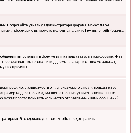
язык. Попробуйте узнать у администратора форума, может ли он
тельную информацию вы можете получить на сайте Группы phpBB (ссылка
сообщений вы оставили в форуме или на ваш статус в этом форуме. Чуть
оров зависит, включена ли поддержка аватар, и от них же зависит,
ь у них причины.
шем профиле, в зависимости от используемого стиля). Большинство
 например модераторы и администраторы могут иметь специальные
ор может просто понизить количество отправленных вами сообщений.
тратором). Это сделано для того, чтобы предотвратить