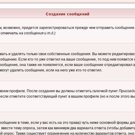
Создание сообщений
ам, возможно, придется зарегистрироваться прежде чем отправить сообщение
отвечать на сообщения и т.д.
)
ать и удалять только свои собственные сообщения. Вы можете редактироват
ообщению. Если кто-то уже ответил на ваше сообщение, то под ним появится
 сообщение, она также не появляется, если ваше сообщение отредактировал 
могут удалить сообщение, если на него уже кто-то ответил.
 своем профиле. После создания вы должны отметить галочкой пункт
Присоед
если отметите соответствующий пункт в вашем профиле (но и после этого вы
сообщение в теме, если у вас есть на это права) чуть ниже основной формы 
ы ввести тему опроса, затем как минимум два варианта ответа (чтобы добавит
й опрос. Также существует ограничение на количество вариантов ответа, он