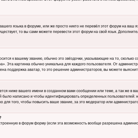
 вашего языка в форуме, или же просто никто не перевёл этот форум на ваш 
существует, то вы сами можете перевести этот форум на свой язык. Дополни
осится к вашему званию, обычно это звёздочки, указывающие на то, сколько 
». Эта картинка обычно уникальна для каждого пользователя. От администрат
чена поддержка аватар, то это решение администраторов, вы можете выяснит
тся ниже вашего имени в созданном вами сообщении или теме, а так же в ва
ний было написано и чтобы идентифицировать определенных пользователей:
 для того, чтобы повысить ваше звание, за это модератор или администрат
?
встроенную в форум форму (если эта возможность вообще разрешена админис