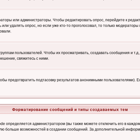
ераторы или администраторы. Чтобы редактировать опрос, перейдите к редакт
ь или удалять опрос, но если уже кто-то проголосовал, то только модераторы
овали.
уппам пользователей. Чтобы их просматривать, создавать сообщения и т.д.
ешение, свяжитесь с ними.
обы предотвратить подтасовку результатов анонимными пользователями). Если
Форматирование сообщений и типы создаваемых тем
e определяется администратором (вы также можете отключить его в каждом 
ователю больше возможностей в создании сообщений. За дополнительной инфо