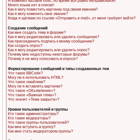
Я изменил часовой пояс, но время все равно неправильное!
Моего языка нет в списке!
Как я могу поместить картинку под своим именем?
Как я могу изменить свое звание?
Когда я щёлкаю по ссылке «Отправить e-mail», от меня требуют войти?
Создание сообщений
Как мне создать тему в форуме?
Как я могу редактировать или удалить сообщение?
Как присоединить подпись к моему сообщению?
Как создать опрос?
Как я могу редактировать или удалить опрос?
Почему мне недоступны некоторые форумы?
Почему я не могу голосовать в опросе?
Форматирование сообщений и типы создаваемых тем
Что такое BBCode?
Могу ли я использовать HTML?
Что такое смайлики?
Могу ли я вставлять картинки?
Что такое «Объявление»?
Что такое «Важная тема»?
Что значит «Тема закрыта»?
Уровни пользователей и группы
Кто такие администраторы?
Кто такие модераторы?
Что такое группы пользователей?
Как мне вступить в группу?
Как мне стать модератором группы?