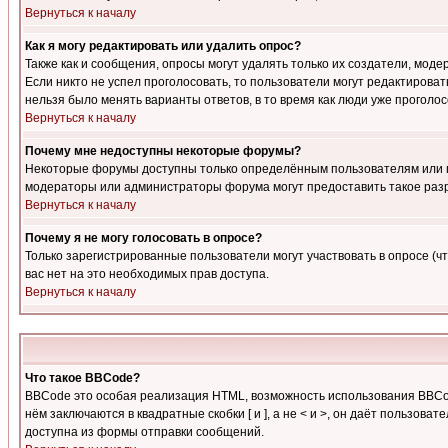
Вернуться к началу
Как я могу редактировать или удалить опрос?
Также как и сообщения, опросы могут удалять только их создатели, мод
Если никто не успел проголосовать, то пользователи могут редактироват
нельзя было менять варианты ответов, в то время как люди уже проголос
Вернуться к началу
Почему мне недоступны некоторые форумы?
Некоторые форумы доступны только определённым пользователям или гр
модераторы или администраторы форума могут предоставить такое разр
Вернуться к началу
Почему я не могу голосовать в опросе?
Только зарегистрированные пользователи могут участвовать в опросе (чт
вас нет на это необходимых прав доступа.
Вернуться к началу
Что такое BBCode?
BBCode это особая реализация HTML, возможность использования BBCod
нём заключаются в квадратные скобки [ и ], а не < и >, он даёт польз
доступна из формы отправки сообщений.