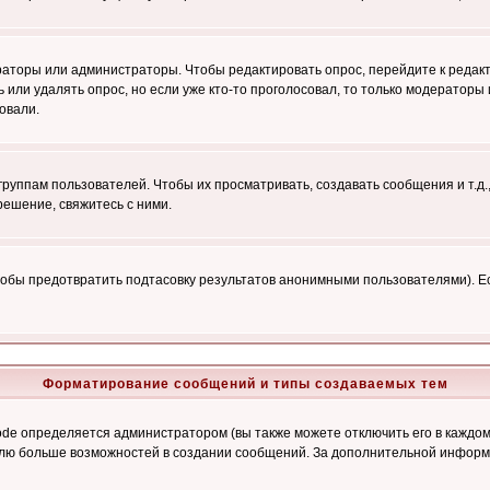
ераторы или администраторы. Чтобы редактировать опрос, перейдите к редакт
ь или удалять опрос, но если уже кто-то проголосовал, то только модераторы
овали.
уппам пользователей. Чтобы их просматривать, создавать сообщения и т.д.
ешение, свяжитесь с ними.
обы предотвратить подтасовку результатов анонимными пользователями). Если
Форматирование сообщений и типы создаваемых тем
e определяется администратором (вы также можете отключить его в каждом 
ователю больше возможностей в создании сообщений. За дополнительной инфо