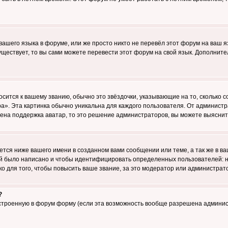
 вашего языка в форуме, или же просто никто не перевёл этот форум на ваш 
существует, то вы сами можете перевести этот форум на свой язык. Дополни
осится к вашему званию, обычно это звёздочки, указывающие на то, сколько 
». Эта картинка обычно уникальна для каждого пользователя. От администрат
чена поддержка аватар, то это решение администраторов, вы можете выяснит
тся ниже вашего имени в созданном вами сообщении или теме, а так же в ва
ний было написано и чтобы идентифицировать определенных пользователей:
 для того, чтобы повысить ваше звание, за это модератор или администрат
?
встроенную в форум форму (если эта возможность вообще разрешена админис