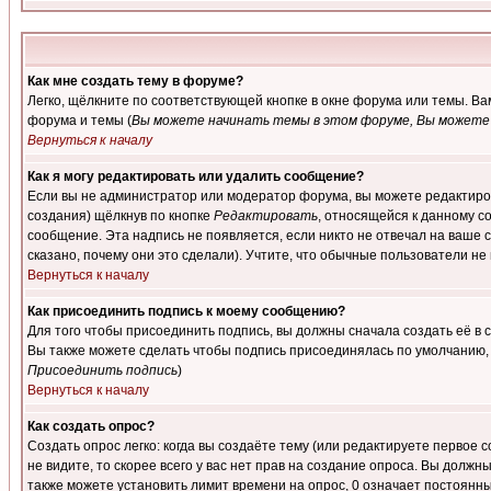
Как мне создать тему в форуме?
Легко, щёлкните по соответствующей кнопке в окне форума или темы. В
форума и темы (
Вы можете начинать темы в этом форуме, Вы можете 
Вернуться к началу
Как я могу редактировать или удалить сообщение?
Если вы не администратор или модератор форума, вы можете редактиров
создания) щёлкнув по кнопке
Редактировать
, относящейся к данному с
сообщение. Эта надпись не появляется, если никто не отвечал на ваше
сказано, почему они это сделали). Учтите, что обычные пользователи не 
Вернуться к началу
Как присоединить подпись к моему сообщению?
Для того чтобы присоединить подпись, вы должны сначала создать её в
Вы также можете сделать чтобы подпись присоединялась по умолчанию, 
Присоединить подпись
)
Вернуться к началу
Как создать опрос?
Создать опрос легко: когда вы создаёте тему (или редактируете первое 
не видите, то скорее всего у вас нет прав на создание опроса. Вы должн
также можете установить лимит времени на опрос, 0 означает постоянны