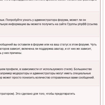
язык. Попробуйте узнать у администратора форума, может ли он
тельную информацию вы можете получить на сайте Группы phpBB (ссылка
сообщений вы оставили в форуме или на ваш статус в этом форуме. Чуть
оров зависит, включена ли поддержка аватар, и от них же зависит,
ь у них причины.
шем профиле, в зависимости от используемого стиля). Большинство
 например модераторы и администраторы могут иметь специальные
ор может просто понизить количество отправленных вами сообщений.
тратором). Это сделано для того, чтобы предотвратить