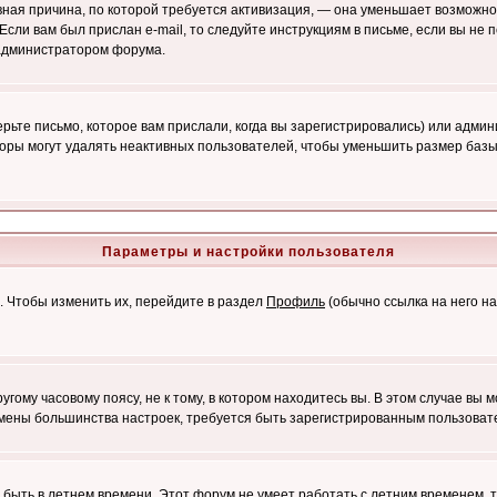
лавная причина, по которой требуется активизация, — она уменьшает возмож
Если вам был прислан e-mail, то следуйте инструкциям в письме, если вы не п
с администратором форума.
ьте письмо, которое вам прислали, когда вы зарегистрировались) или админ
оры могут удалять неактивных пользователей, чтобы уменьшить размер базы
Параметры и настройки пользователя
. Чтобы изменить их, перейдите в раздел
Профиль
(обычно ссылка на него на
ому часовому поясу, не к тому, в котором находитесь вы. В этом случае вы м
ля смены большинства настроек, требуется быть зарегистрированным пользоват
т быть в летнем времени. Этот форум не умеет работать с летним временем, 