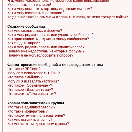
Я изменил часовой пояс, но время все равно неправильное!
Моего языка нет в списке!
Как я могу поместить картинку под своим именем?
Как я могу изменить свое звание?
Когда я щёлкаю по ссылке «Отправить e-mail», от меня требуют войти?
Создание сообщений
Как мне создать тему в форуме?
Как я могу редактировать или удалить сообщение?
Как присоединить подпись к моему сообщению?
Как создать опрос?
Как я могу редактировать или удалить опрос?
Почему мне недоступны некоторые форумы?
Почему я не могу голосовать в опросе?
Форматирование сообщений и типы создаваемых тем
Что такое BBCode?
Могу ли я использовать HTML?
Что такое смайлики?
Могу ли я вставлять картинки?
Что такое «Объявление»?
Что такое «Важная тема»?
Что значит «Тема закрыта»?
Уровни пользователей и группы
Кто такие администраторы?
Кто такие модераторы?
Что такое группы пользователей?
Как мне вступить в группу?
Как мне стать модератором группы?