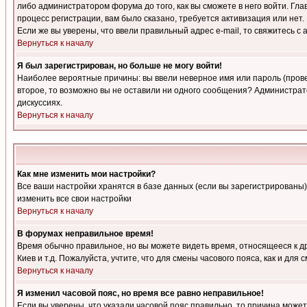
либо администратором форума до того, как вы сможете в него войти. Г
процесс регистрации, вам было сказано, требуется активизация или нет. 
Если же вы уверены, что ввели правильный адрес e-mail, то свяжитесь 
Вернуться к началу
Я был зарегистрирован, но больше не могу войти!
Наиболее вероятные причины: вы ввели неверное имя или пароль (провер
второе, то возможно вы не оставили ни одного сообщения? Администрат
дискуссиях.
Вернуться к началу
Как мне изменить мои настройки?
Все ваши настройки хранятся в базе данных (если вы зарегистрированы)
изменить все свои настройки
Вернуться к началу
В форумах неправильное время!
Время обычно правильное, но вы можете видеть время, относящееся к друг
Киев и т.д. Пожалуйста, учтите, что для смены часового пояса, как и д
Вернуться к началу
Я изменил часовой пояс, но время все равно неправильное!
Если вы уверены, что указали часовой пояс правильно, то причина може