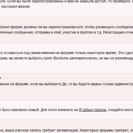
о. Если вы были зарегистрированы и вам не закрыли доступ, то проверьте, 
о настроил форум.
настроил форум: должны ли вы зарегистрироваться, чтобы размещать сообщени
ные сообщения, отправка e-mail, участие в группах и т.д. Регистрация отни
те оставаться под своим именем на форуме только некоторое время. Это сдел
орума, вы можете выбрать пункт
Входить автоматически
, но мы не рекоменд
?
вание на форуме
, если вы выберете
Да
, то вы будете видны только админист
т быть присвоен новый. Для этого кликните на
Я забыл пароль
, следуйте инс
ожно, ваша учетная запись требует активизации. Некоторые форумы требуют,