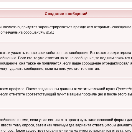
Создание сообщений
ам, возможно, придется зарегистрироваться прежде чем отправить сообщение
отвечать на сообщения и т.д.
)
ать и удалять только свои собственные сообщения. Вы можете редактироват
ообщению. Если кто-то уже ответил на ваше сообщение, то под ним появится
 сообщение, она также не появляется, если ваше сообщение отредактировал 
могут удалить сообщение, если на него уже кто-то ответил.
 своем профиле. После создания вы должны отметить галочкой пункт
Присоед
если отметите соответствующий пункт в вашем профиле (но и после этого вы
сообщение в теме, если у вас есть на это права) чуть ниже основной формы 
ы ввести тему опроса, затем как минимум два варианта ответа (чтобы добавит
й опрос. Также существует ограничение на количество вариантов ответа, он