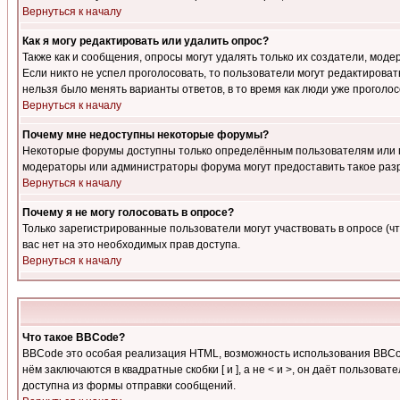
Вернуться к началу
Как я могу редактировать или удалить опрос?
Также как и сообщения, опросы могут удалять только их создатели, мод
Если никто не успел проголосовать, то пользователи могут редактироват
нельзя было менять варианты ответов, в то время как люди уже проголос
Вернуться к началу
Почему мне недоступны некоторые форумы?
Некоторые форумы доступны только определённым пользователям или гр
модераторы или администраторы форума могут предоставить такое разр
Вернуться к началу
Почему я не могу голосовать в опросе?
Только зарегистрированные пользователи могут участвовать в опросе (чт
вас нет на это необходимых прав доступа.
Вернуться к началу
Что такое BBCode?
BBCode это особая реализация HTML, возможность использования BBCod
нём заключаются в квадратные скобки [ и ], а не < и >, он даёт польз
доступна из формы отправки сообщений.