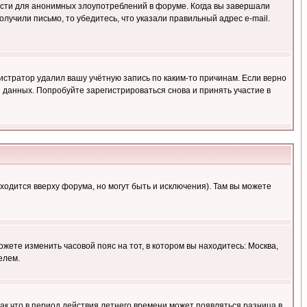
ности для анонимных злоупотреблений в форуме. Когда вы завершали
олучили письмо, то убедитесь, что указали правильный адрес e-mail.
истратор удалил вашу учётную запись по каким-то причинам. Если верно
 данных. Попробуйте зарегистрироваться снова и принять участие в
ходится вверху форума, но могут быть и исключения). Там вы можете
ожете изменить часовой пояс на тот, в котором вы находитесь: Москва,
елем.
так что в период действия летнего времени может появляться разница в