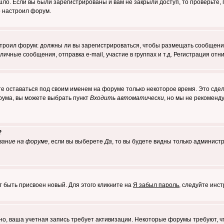
о. Если вы были зарегистрированы и вам не закрыли доступ, то проверьте, 
о настроил форум.
настроил форум: должны ли вы зарегистрироваться, чтобы размещать сообщени
ные сообщения, отправка e-mail, участие в группах и т.д. Регистрация отни
те оставаться под своим именем на форуме только некоторое время. Это сдел
орума, вы можете выбрать пункт
Входить автоматически
, но мы не рекоменд
?
вание на форуме
, если вы выберете
Да
, то вы будете видны только админист
т быть присвоен новый. Для этого кликните на
Я забыл пароль
, следуйте инс
ожно, ваша учетная запись требует активизации. Некоторые форумы требуют,