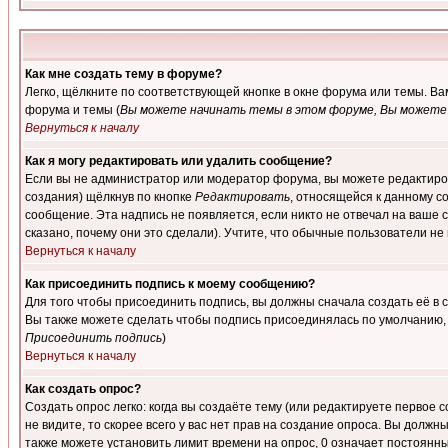
Как мне создать тему в форуме?
Легко, щёлкните по соответствующей кнопке в окне форума или темы. В
форума и темы (
Вы можете начинать темы в этом форуме, Вы можете 
Вернуться к началу
Как я могу редактировать или удалить сообщение?
Если вы не администратор или модератор форума, вы можете редактиров
создания) щёлкнув по кнопке
Редактировать
, относящейся к данному с
сообщение. Эта надпись не появляется, если никто не отвечал на ваше
сказано, почему они это сделали). Учтите, что обычные пользователи не 
Вернуться к началу
Как присоединить подпись к моему сообщению?
Для того чтобы присоединить подпись, вы должны сначала создать её в
Вы также можете сделать чтобы подпись присоединялась по умолчанию, 
Присоединить подпись
)
Вернуться к началу
Как создать опрос?
Создать опрос легко: когда вы создаёте тему (или редактируете первое 
не видите, то скорее всего у вас нет прав на создание опроса. Вы должн
также можете установить лимит времени на опрос, 0 означает постоянны