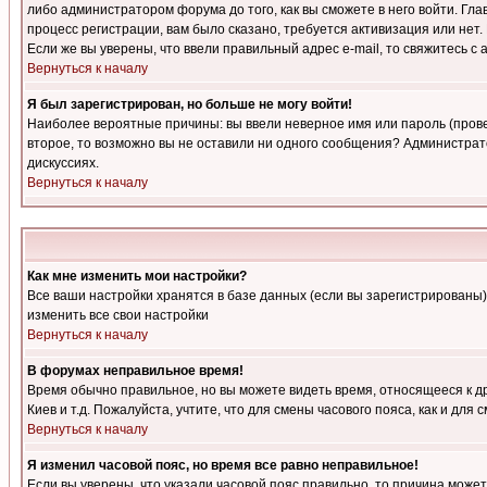
либо администратором форума до того, как вы сможете в него войти. Г
процесс регистрации, вам было сказано, требуется активизация или нет. 
Если же вы уверены, что ввели правильный адрес e-mail, то свяжитесь 
Вернуться к началу
Я был зарегистрирован, но больше не могу войти!
Наиболее вероятные причины: вы ввели неверное имя или пароль (провер
второе, то возможно вы не оставили ни одного сообщения? Администрат
дискуссиях.
Вернуться к началу
Как мне изменить мои настройки?
Все ваши настройки хранятся в базе данных (если вы зарегистрированы)
изменить все свои настройки
Вернуться к началу
В форумах неправильное время!
Время обычно правильное, но вы можете видеть время, относящееся к друг
Киев и т.д. Пожалуйста, учтите, что для смены часового пояса, как и д
Вернуться к началу
Я изменил часовой пояс, но время все равно неправильное!
Если вы уверены, что указали часовой пояс правильно, то причина може