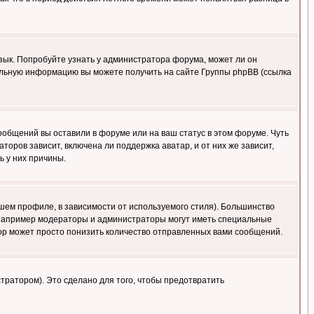
язык. Попробуйте узнать у администратора форума, может ли он
тельную информацию вы можете получить на сайте Группы phpBB (ссылка
сообщений вы оставили в форуме или на ваш статус в этом форуме. Чуть
оров зависит, включена ли поддержка аватар, и от них же зависит,
ь у них причины.
шем профиле, в зависимости от используемого стиля). Большинство
 например модераторы и администраторы могут иметь специальные
ор может просто понизить количество отправленных вами сообщений.
тратором). Это сделано для того, чтобы предотвратить