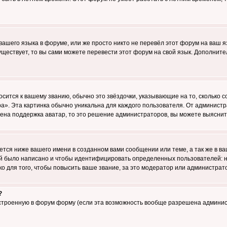
 вашего языка в форуме, или же просто никто не перевёл этот форум на ваш 
существует, то вы сами можете перевести этот форум на свой язык. Дополни
осится к вашему званию, обычно это звёздочки, указывающие на то, сколько 
». Эта картинка обычно уникальна для каждого пользователя. От администрат
чена поддержка аватар, то это решение администраторов, вы можете выяснит
тся ниже вашего имени в созданном вами сообщении или теме, а так же в ва
ний было написано и чтобы идентифицировать определенных пользователей:
 для того, чтобы повысить ваше звание, за это модератор или администрат
?
встроенную в форум форму (если эта возможность вообще разрешена админис