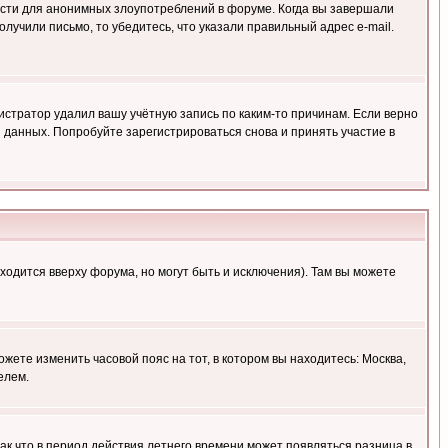
ности для анонимных злоупотреблений в форуме. Когда вы завершали
олучили письмо, то убедитесь, что указали правильный адрес e-mail.
истратор удалил вашу учётную запись по каким-то причинам. Если верно
 данных. Попробуйте зарегистрироваться снова и принять участие в
ходится вверху форума, но могут быть и исключения). Там вы можете
ожете изменить часовой пояс на тот, в котором вы находитесь: Москва,
елем.
так что в период действия летнего времени может появляться разница в