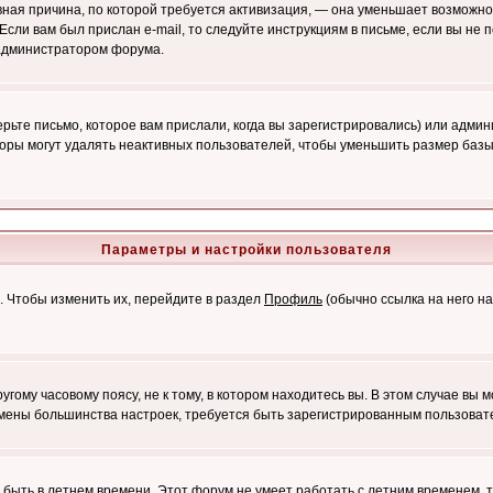
лавная причина, по которой требуется активизация, — она уменьшает возмож
Если вам был прислан e-mail, то следуйте инструкциям в письме, если вы не п
с администратором форума.
ьте письмо, которое вам прислали, когда вы зарегистрировались) или админ
оры могут удалять неактивных пользователей, чтобы уменьшить размер базы
Параметры и настройки пользователя
. Чтобы изменить их, перейдите в раздел
Профиль
(обычно ссылка на него на
ому часовому поясу, не к тому, в котором находитесь вы. В этом случае вы м
ля смены большинства настроек, требуется быть зарегистрированным пользоват
т быть в летнем времени. Этот форум не умеет работать с летним временем, 