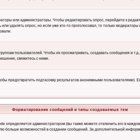
ераторы или администраторы. Чтобы редактировать опрос, перейдите к редакт
ь или удалять опрос, но если уже кто-то проголосовал, то только модераторы
овали.
уппам пользователей. Чтобы их просматривать, создавать сообщения и т.д.
ешение, свяжитесь с ними.
обы предотвратить подтасовку результатов анонимными пользователями). Если
Форматирование сообщений и типы создаваемых тем
e определяется администратором (вы также можете отключить его в каждом 
ователю больше возможностей в создании сообщений. За дополнительной инфо