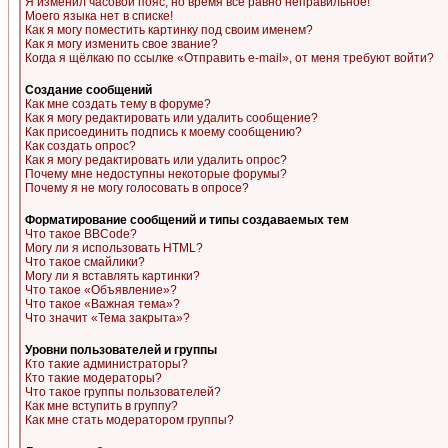
Я изменил часовой пояс, но время все равно неправильное!
Моего языка нет в списке!
Как я могу поместить картинку под своим именем?
Как я могу изменить свое звание?
Когда я щёлкаю по ссылке «Отправить e-mail», от меня требуют войти?
Создание сообщений
Как мне создать тему в форуме?
Как я могу редактировать или удалить сообщение?
Как присоединить подпись к моему сообщению?
Как создать опрос?
Как я могу редактировать или удалить опрос?
Почему мне недоступны некоторые форумы?
Почему я не могу голосовать в опросе?
Форматирование сообщений и типы создаваемых тем
Что такое BBCode?
Могу ли я использовать HTML?
Что такое смайлики?
Могу ли я вставлять картинки?
Что такое «Объявление»?
Что такое «Важная тема»?
Что значит «Тема закрыта»?
Уровни пользователей и группы
Кто такие администраторы?
Кто такие модераторы?
Что такое группы пользователей?
Как мне вступить в группу?
Как мне стать модератором группы?