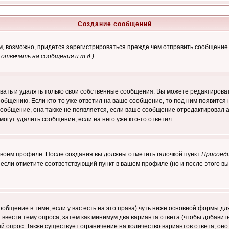
Создание сообщений
ам, возможно, придется зарегистрироваться прежде чем отправить сообщение
отвечать на сообщения и т.д.
)
ать и удалять только свои собственные сообщения. Вы можете редактироват
ообщению. Если кто-то уже ответил на ваше сообщение, то под ним появится
 сообщение, она также не появляется, если ваше сообщение отредактировал 
могут удалить сообщение, если на него уже кто-то ответил.
 своем профиле. После создания вы должны отметить галочкой пункт
Присоед
если отметите соответствующий пункт в вашем профиле (но и после этого вы
сообщение в теме, если у вас есть на это права) чуть ниже основной формы 
ы ввести тему опроса, затем как минимум два варианта ответа (чтобы добавит
й опрос. Также существует ограничение на количество вариантов ответа, он