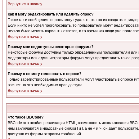
Вернуться к началу
Как я могу редактировать или удалить опрос?
Также как и сообщения, опросы могут удалять только их создатели, мод
Если никто не успел проголосовать, то пользователи могут редактироват
нельзя было менять варианты ответов, в то время как люди уже проголос
Вернуться к началу
Почему мне недоступны некоторые форумы?
Некоторые форумы доступны только определённым пользователям или гр
модераторы или администраторы форума могут предоставить такое разр
Вернуться к началу
Почему я не могу голосовать в опросе?
Только зарегистрированные пользователи могут участвовать в опросе (чт
вас нет на это необходимых прав доступа.
Вернуться к началу
Что такое BBCode?
BBCode это особая реализация HTML, возможность использования BBCod
нём заключаются в квадратные скобки [ и ], а не < и >, он даёт польз
доступна из формы отправки сообщений.