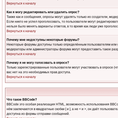
Вернуться к началу
Как я могу редактировать или удалить опрос?
Также как и сообщения, опросы могут удалять только их создатели, мод
Если никто не успел проголосовать, то пользователи могут редактироват
нельзя было менять варианты ответов, в то время как люди уже проголос
Вернуться к началу
Почему мне недоступны некоторые форумы?
Некоторые форумы доступны только определённым пользователям или гр
модераторы или администраторы форума могут предоставить такое разр
Вернуться к началу
Почему я не могу голосовать в опросе?
Только зарегистрированные пользователи могут участвовать в опросе (чт
вас нет на это необходимых прав доступа.
Вернуться к началу
Что такое BBCode?
BBCode это особая реализация HTML, возможность использования BBCod
нём заключаются в квадратные скобки [ и ], а не < и >, он даёт польз
доступна из формы отправки сообщений.