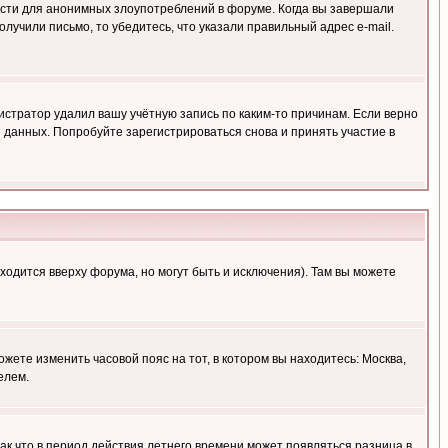
ности для анонимных злоупотреблений в форуме. Когда вы завершали
олучили письмо, то убедитесь, что указали правильный адрес e-mail.
истратор удалил вашу учётную запись по каким-то причинам. Если верно
 данных. Попробуйте зарегистрироваться снова и принять участие в
ходится вверху форума, но могут быть и исключения). Там вы можете
ожете изменить часовой пояс на тот, в котором вы находитесь: Москва,
елем.
так что в период действия летнего времени может появляться разница в