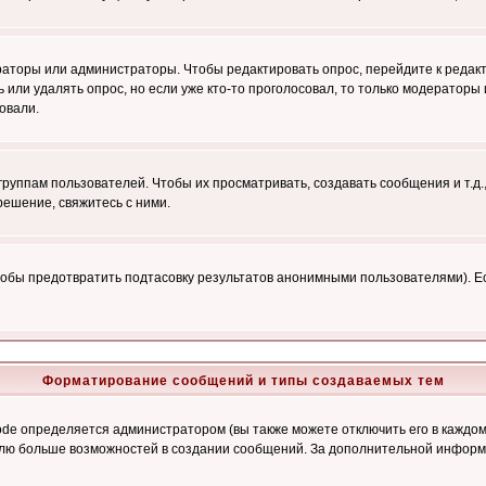
ераторы или администраторы. Чтобы редактировать опрос, перейдите к редакт
ь или удалять опрос, но если уже кто-то проголосовал, то только модераторы
овали.
уппам пользователей. Чтобы их просматривать, создавать сообщения и т.д.
ешение, свяжитесь с ними.
обы предотвратить подтасовку результатов анонимными пользователями). Если
Форматирование сообщений и типы создаваемых тем
e определяется администратором (вы также можете отключить его в каждом 
ователю больше возможностей в создании сообщений. За дополнительной инфо