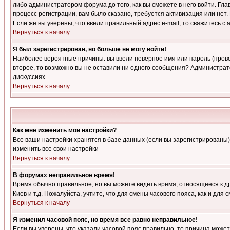
либо администратором форума до того, как вы сможете в него войти. Г
процесс регистрации, вам было сказано, требуется активизация или нет. 
Если же вы уверены, что ввели правильный адрес e-mail, то свяжитесь 
Вернуться к началу
Я был зарегистрирован, но больше не могу войти!
Наиболее вероятные причины: вы ввели неверное имя или пароль (провер
второе, то возможно вы не оставили ни одного сообщения? Администрат
дискуссиях.
Вернуться к началу
Как мне изменить мои настройки?
Все ваши настройки хранятся в базе данных (если вы зарегистрированы)
изменить все свои настройки
Вернуться к началу
В форумах неправильное время!
Время обычно правильное, но вы можете видеть время, относящееся к друг
Киев и т.д. Пожалуйста, учтите, что для смены часового пояса, как и д
Вернуться к началу
Я изменил часовой пояс, но время все равно неправильное!
Если вы уверены, что указали часовой пояс правильно, то причина може