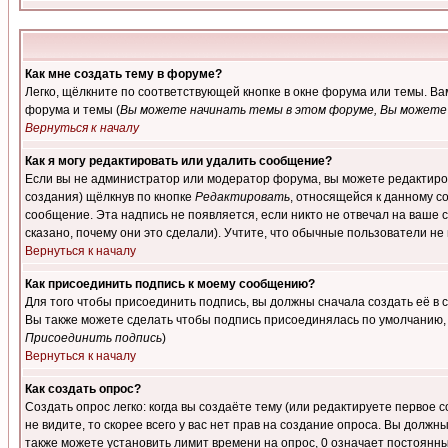
Как мне создать тему в форуме?
Легко, щёлкните по соответствующей кнопке в окне форума или темы. В
форума и темы (
Вы можете начинать темы в этом форуме, Вы можете 
Вернуться к началу
Как я могу редактировать или удалить сообщение?
Если вы не администратор или модератор форума, вы можете редактиров
создания) щёлкнув по кнопке
Редактировать
, относящейся к данному с
сообщение. Эта надпись не появляется, если никто не отвечал на ваше
сказано, почему они это сделали). Учтите, что обычные пользователи не 
Вернуться к началу
Как присоединить подпись к моему сообщению?
Для того чтобы присоединить подпись, вы должны сначала создать её в
Вы также можете сделать чтобы подпись присоединялась по умолчанию, 
Присоединить подпись
)
Вернуться к началу
Как создать опрос?
Создать опрос легко: когда вы создаёте тему (или редактируете первое 
не видите, то скорее всего у вас нет прав на создание опроса. Вы должн
также можете установить лимит времени на опрос, 0 означает постоянны