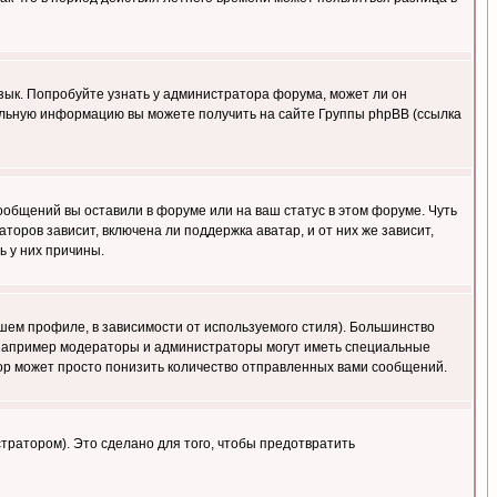
язык. Попробуйте узнать у администратора форума, может ли он
тельную информацию вы можете получить на сайте Группы phpBB (ссылка
сообщений вы оставили в форуме или на ваш статус в этом форуме. Чуть
оров зависит, включена ли поддержка аватар, и от них же зависит,
ь у них причины.
шем профиле, в зависимости от используемого стиля). Большинство
 например модераторы и администраторы могут иметь специальные
ор может просто понизить количество отправленных вами сообщений.
тратором). Это сделано для того, чтобы предотвратить