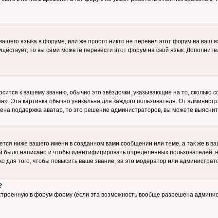
 вашего языка в форуме, или же просто никто не перевёл этот форум на ваш 
существует, то вы сами можете перевести этот форум на свой язык. Дополни
осится к вашему званию, обычно это звёздочки, указывающие на то, сколько 
». Эта картинка обычно уникальна для каждого пользователя. От администрат
чена поддержка аватар, то это решение администраторов, вы можете выяснит
тся ниже вашего имени в созданном вами сообщении или теме, а так же в ва
ний было написано и чтобы идентифицировать определенных пользователей:
 для того, чтобы повысить ваше звание, за это модератор или администрат
?
встроенную в форум форму (если эта возможность вообще разрешена админис