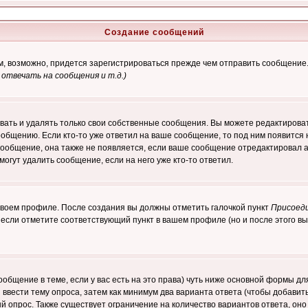
Создание сообщений
ам, возможно, придется зарегистрироваться прежде чем отправить сообщение
отвечать на сообщения и т.д.
)
ать и удалять только свои собственные сообщения. Вы можете редактироват
ообщению. Если кто-то уже ответил на ваше сообщение, то под ним появится
 сообщение, она также не появляется, если ваше сообщение отредактировал 
могут удалить сообщение, если на него уже кто-то ответил.
 своем профиле. После создания вы должны отметить галочкой пункт
Присоед
если отметите соответствующий пункт в вашем профиле (но и после этого вы
сообщение в теме, если у вас есть на это права) чуть ниже основной формы 
ы ввести тему опроса, затем как минимум два варианта ответа (чтобы добавит
й опрос. Также существует ограничение на количество вариантов ответа, он