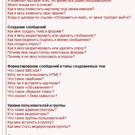
Я изменил часовой пояс, но время все равно неправильное!
Моего языка нет в списке!
Как я могу поместить картинку под своим именем?
Как я могу изменить свое звание?
Когда я щёлкаю по ссылке «Отправить e-mail», от меня требуют войти?
Создание сообщений
Как мне создать тему в форуме?
Как я могу редактировать или удалить сообщение?
Как присоединить подпись к моему сообщению?
Как создать опрос?
Как я могу редактировать или удалить опрос?
Почему мне недоступны некоторые форумы?
Почему я не могу голосовать в опросе?
Форматирование сообщений и типы создаваемых тем
Что такое BBCode?
Могу ли я использовать HTML?
Что такое смайлики?
Могу ли я вставлять картинки?
Что такое «Объявление»?
Что такое «Важная тема»?
Что значит «Тема закрыта»?
Уровни пользователей и группы
Кто такие администраторы?
Кто такие модераторы?
Что такое группы пользователей?
Как мне вступить в группу?
Как мне стать модератором группы?