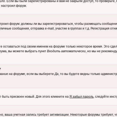
о. Если вы были зарегистрированы и вам не закрыли доступ, то проверьте, 
о настроил форум.
настроил форум: должны ли вы зарегистрироваться, чтобы размещать сообщени
ные сообщения, отправка e-mail, участие в группах и т.д. Регистрация отни
те оставаться под своим именем на форуме только некоторое время. Это сдел
орума, вы можете выбрать пункт
Входить автоматически
, но мы не рекоменд
?
вание на форуме
, если вы выберете
Да
, то вы будете видны только админист
т быть присвоен новый. Для этого кликните на
Я забыл пароль
, следуйте инс
ожно, ваша учетная запись требует активизации. Некоторые форумы требуют,