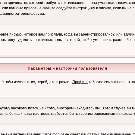
лавная причина, по которой требуется активизация, — она уменьшает возмож
Если вам был прислан e-mail, то следуйте инструкциям в письме, если вы не п
с администратором форума.
ьте письмо, которое вам прислали, когда вы зарегистрировались) или админ
оры могут удалять неактивных пользователей, чтобы уменьшить размер базы
Параметры и настройки пользователя
. Чтобы изменить их, перейдите в раздел
Профиль
(обычно ссылка на него на
ому часовому поясу, не к тому, в котором находитесь вы. В этом случае вы м
ля смены большинства настроек, требуется быть зарегистрированным пользоват
т быть в летнем времени. Этот форум не умеет работать с летним временем, 