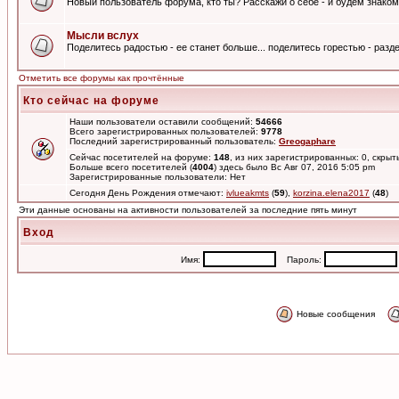
Новый пользователь форума, кто ты? Расскажи о себе - и будем знаком
Мысли вслух
Поделитесь радостью - ее станет больше... поделитесь горестью - разде
Отметить все форумы как прочтённые
Кто сейчас на форуме
Наши пользователи оставили сообщений:
54666
Всего зарегистрированных пользователей:
9778
Последний зарегистрированный пользователь:
Greogaphare
Сейчас посетителей на форуме:
148
, из них зарегистрированных: 0, скрыт
Больше всего посетителей (
4004
) здесь было Вс Авг 07, 2016 5:05 pm
Зарегистрированные пользователи: Нет
Сегодня День Рождения отмечают:
ivlueakmts
(
59
),
korzina.elena2017
(
48
)
Эти данные основаны на активности пользователей за последние пять минут
Вход
Имя:
Пароль:
Новые сообщения