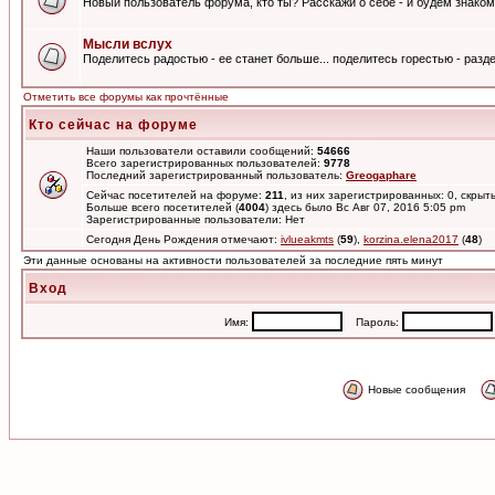
Новый пользователь форума, кто ты? Расскажи о себе - и будем знаком
Мысли вслух
Поделитесь радостью - ее станет больше... поделитесь горестью - разде
Отметить все форумы как прочтённые
Кто сейчас на форуме
Наши пользователи оставили сообщений:
54666
Всего зарегистрированных пользователей:
9778
Последний зарегистрированный пользователь:
Greogaphare
Сейчас посетителей на форуме:
211
, из них зарегистрированных: 0, скрыт
Больше всего посетителей (
4004
) здесь было Вс Авг 07, 2016 5:05 pm
Зарегистрированные пользователи: Нет
Сегодня День Рождения отмечают:
ivlueakmts
(
59
),
korzina.elena2017
(
48
)
Эти данные основаны на активности пользователей за последние пять минут
Вход
Имя:
Пароль:
Новые сообщения