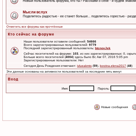
Новый пользователь форума, кто ты? Расскажи о себе - и будем знаком
Мысли вслух
Поделитесь радостью - ее станет больше... поделитесь горестью - разде
Отметить все форумы как прочтённые
Кто сейчас на форуме
Наши пользователи оставили сообщений:
54666
Всего зарегистрированных пользователей:
9779
Последний зарегистрированный пользователь:
btcnovJek
Сейчас посетителей на форуме:
103
, из них зарегистрированных: 0, скрыт
Больше всего посетителей (
4004
) здесь было Вс Авг 07, 2016 5:05 pm
Зарегистрированные пользователи: Нет
Сегодня День Рождения отмечают:
ivlueakmts
(
59
),
korzina.elena2017
(
48
)
Эти данные основаны на активности пользователей за последние пять минут
Вход
Имя:
Пароль:
Новые сообщения