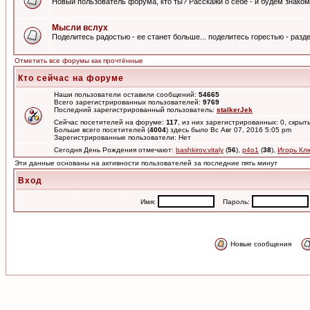
Новый пользователь форума, кто ты? Расскажи о себе - и будем знаком
Мысли вслух
Поделитесь радостью - ее станет больше... поделитесь горестью - разде
Отметить все форумы как прочтённые
Кто сейчас на форуме
Наши пользователи оставили сообщений:
54665
Всего зарегистрированных пользователей:
9769
Последний зарегистрированный пользователь:
stalkerJek
Сейчас посетителей на форуме:
117
, из них зарегистрированных: 0, скрыт
Больше всего посетителей (
4004
) здесь было Вс Авг 07, 2016 5:05 pm
Зарегистрированные пользователи: Нет
Сегодня День Рождения отмечают:
bashkirov.vitaly
(
56
),
p4o1
(
38
),
Игорь Кл
Эти данные основаны на активности пользователей за последние пять минут
Вход
Имя:
Пароль:
Новые сообщения