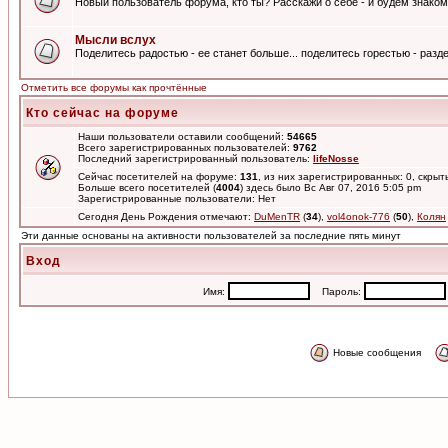
Новый пользователь форума, кто ты? Расскажи о себе - и будем знаком
Мысли вслух
Поделитесь радостью - ее станет больше... поделитесь горестью - разде
Отметить все форумы как прочтённые
Кто сейчас на форуме
Наши пользователи оставили сообщений:
54665
Всего зарегистрированных пользователей:
9762
Последний зарегистрированный пользователь:
lifeNosse
Сейчас посетителей на форуме:
131
, из них зарегистрированных: 0, скрыт
Больше всего посетителей (
4004
) здесь было Вс Авг 07, 2016 5:05 pm
Зарегистрированные пользователи: Нет
Сегодня День Рождения отмечают:
DuMenTR
(
34
),
vol4onok-776
(
50
),
Колян
Эти данные основаны на активности пользователей за последние пять минут
Вход
Имя:
Пароль:
Новые сообщения