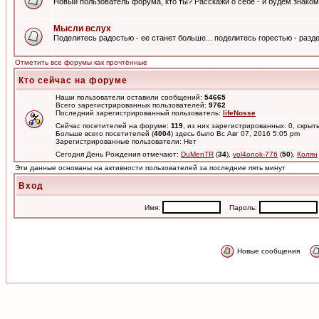
Новый пользователь форума, кто ты? Расскажи о себе - и будем знаком
Мысли вслух
Поделитесь радостью - ее станет больше... поделитесь горестью - разде
Отметить все форумы как прочтённые
Кто сейчас на форуме
Наши пользователи оставили сообщений:
54665
Всего зарегистрированных пользователей:
9762
Последний зарегистрированный пользователь:
lifeNosse
Сейчас посетителей на форуме:
119
, из них зарегистрированных: 0, скрыт
Больше всего посетителей (
4004
) здесь было Вс Авг 07, 2016 5:05 pm
Зарегистрированные пользователи: Нет
Сегодня День Рождения отмечают:
DuMenTR
(
34
),
vol4onok-776
(
50
),
Колян
Эти данные основаны на активности пользователей за последние пять минут
Вход
Имя:
Пароль:
Новые сообщения