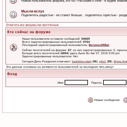
Новый пользователь форума, кто ты? Расскажи о себе - и будем знаком
Мысли вслух
Поделитесь радостью - ее станет больше... поделитесь горестью - разде
Отметить все форумы как прочтённые
Кто сейчас на форуме
Наши пользователи оставили сообщений:
54665
Всего зарегистрированных пользователей:
9764
Последний зарегистрированный пользователь:
Beromeo98Bal
Сейчас посетителей на форуме:
67
, из них зарегистрированных: 0, скрыты
Больше всего посетителей (
4004
) здесь было Вс Авг 07, 2016 5:05 pm
Зарегистрированные пользователи: Нет
Сегодня День Рождения отмечают:
bashkirov.vitaly
(
56
),
p4o1
(
38
),
Игорь Кл
Эти данные основаны на активности пользователей за последние пять минут
Вход
Имя:
Пароль:
Новые сообщения