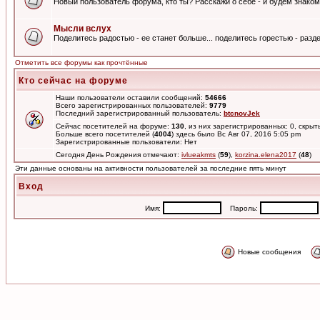
Новый пользователь форума, кто ты? Расскажи о себе - и будем знаком
Мысли вслух
Поделитесь радостью - ее станет больше... поделитесь горестью - разде
Отметить все форумы как прочтённые
Кто сейчас на форуме
Наши пользователи оставили сообщений:
54666
Всего зарегистрированных пользователей:
9779
Последний зарегистрированный пользователь:
btcnovJek
Сейчас посетителей на форуме:
130
, из них зарегистрированных: 0, скрыт
Больше всего посетителей (
4004
) здесь было Вс Авг 07, 2016 5:05 pm
Зарегистрированные пользователи: Нет
Сегодня День Рождения отмечают:
ivlueakmts
(
59
),
korzina.elena2017
(
48
)
Эти данные основаны на активности пользователей за последние пять минут
Вход
Имя:
Пароль:
Новые сообщения