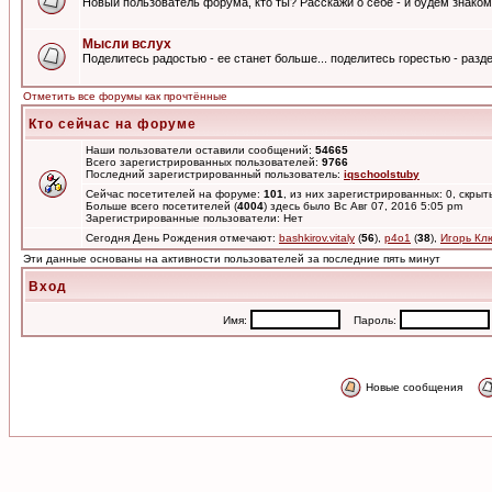
Новый пользователь форума, кто ты? Расскажи о себе - и будем знаком
Мысли вслух
Поделитесь радостью - ее станет больше... поделитесь горестью - разде
Отметить все форумы как прочтённые
Кто сейчас на форуме
Наши пользователи оставили сообщений:
54665
Всего зарегистрированных пользователей:
9766
Последний зарегистрированный пользователь:
iqschoolstuby
Сейчас посетителей на форуме:
101
, из них зарегистрированных: 0, скрыт
Больше всего посетителей (
4004
) здесь было Вс Авг 07, 2016 5:05 pm
Зарегистрированные пользователи: Нет
Сегодня День Рождения отмечают:
bashkirov.vitaly
(
56
),
p4o1
(
38
),
Игорь Кл
Эти данные основаны на активности пользователей за последние пять минут
Вход
Имя:
Пароль:
Новые сообщения