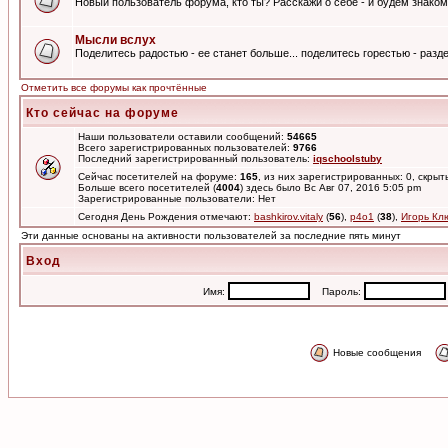
Новый пользователь форума, кто ты? Расскажи о себе - и будем знаком
Мысли вслух
Поделитесь радостью - ее станет больше... поделитесь горестью - разде
Отметить все форумы как прочтённые
Кто сейчас на форуме
Наши пользователи оставили сообщений:
54665
Всего зарегистрированных пользователей:
9766
Последний зарегистрированный пользователь:
iqschoolstuby
Сейчас посетителей на форуме:
165
, из них зарегистрированных: 0, скрыт
Больше всего посетителей (
4004
) здесь было Вс Авг 07, 2016 5:05 pm
Зарегистрированные пользователи: Нет
Сегодня День Рождения отмечают:
bashkirov.vitaly
(
56
),
p4o1
(
38
),
Игорь Кл
Эти данные основаны на активности пользователей за последние пять минут
Вход
Имя:
Пароль:
Новые сообщения