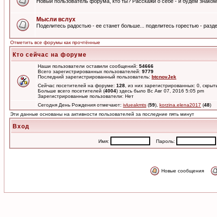
Новый пользователь форума, кто ты? Расскажи о себе - и будем знаком
Мысли вслух
Поделитесь радостью - ее станет больше... поделитесь горестью - разде
Отметить все форумы как прочтённые
Кто сейчас на форуме
Наши пользователи оставили сообщений:
54666
Всего зарегистрированных пользователей:
9779
Последний зарегистрированный пользователь:
btcnovJek
Сейчас посетителей на форуме:
128
, из них зарегистрированных: 0, скрыт
Больше всего посетителей (
4004
) здесь было Вс Авг 07, 2016 5:05 pm
Зарегистрированные пользователи: Нет
Сегодня День Рождения отмечают:
ivlueakmts
(
59
),
korzina.elena2017
(
48
)
Эти данные основаны на активности пользователей за последние пять минут
Вход
Имя:
Пароль:
Новые сообщения