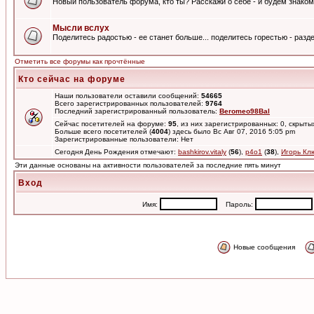
Новый пользователь форума, кто ты? Расскажи о себе - и будем знаком
Мысли вслух
Поделитесь радостью - ее станет больше... поделитесь горестью - разде
Отметить все форумы как прочтённые
Кто сейчас на форуме
Наши пользователи оставили сообщений:
54665
Всего зарегистрированных пользователей:
9764
Последний зарегистрированный пользователь:
Beromeo98Bal
Сейчас посетителей на форуме:
95
, из них зарегистрированных: 0, скрыты
Больше всего посетителей (
4004
) здесь было Вс Авг 07, 2016 5:05 pm
Зарегистрированные пользователи: Нет
Сегодня День Рождения отмечают:
bashkirov.vitaly
(
56
),
p4o1
(
38
),
Игорь Кл
Эти данные основаны на активности пользователей за последние пять минут
Вход
Имя:
Пароль:
Новые сообщения