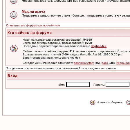
Новый пользователь форума, кто ты? Расскажи о себе - и будем знаком
Мысли вслух
Поделитесь радостью - ее станет больше... поделитесь горестью - разде
Отметить все форумы как прочтённые
Кто сейчас на форуме
Наши пользователи оставили сообщений:
54665
Всего зарегистрированных пользователей:
9768
Последний зарегистрированный пользователь:
doghseJek
Сейчас посетителей на форуме:
117
, из них зарегистрированных: 0, скрыт
Больше всего посетителей (
4004
) здесь было Вс Авг 07, 2016 5:05 pm
Зарегистрированные пользователи: Нет
Сегодня День Рождения отмечают:
bashkirov.vitaly
(
56
),
p4o1
(
38
),
Игорь Кл
Эти данные основаны на активности пользователей за последние пять минут
Вход
Имя:
Пароль:
Новые сообщения