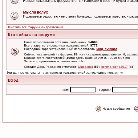
Новый пользователь форума, кто ты? Расскажи о себе - и будем знаком
Мысли вслух
Поделитесь радостью - ее станет больше... поделитесь горестью - разде
Отметить все форумы как прочтённые
Кто сейчас на форуме
Наши пользователи оставили сообщений:
54666
Всего зарегистрированных пользователей:
9777
Последний зарегистрированный пользователь:
jang_avtomat
Сейчас посетителей на форуме:
86
, из них зарегистрированных: 0, скрыты
Больше всего посетителей (
4004
) здесь было Вс Авг 07, 2016 5:05 pm
Зарегистрированные пользователи: Нет
Сегодня День Рождения отмечают:
ivlueakmts
(
59
),
korzina.elena2017
(
48
)
Эти данные основаны на активности пользователей за последние пять минут
Вход
Имя:
Пароль:
Новые сообщения