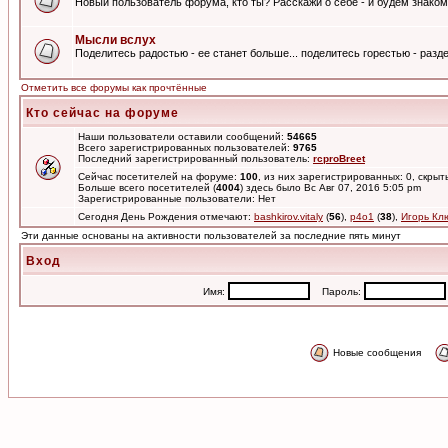
Новый пользователь форума, кто ты? Расскажи о себе - и будем знаком
Мысли вслух
Поделитесь радостью - ее станет больше... поделитесь горестью - разде
Отметить все форумы как прочтённые
Кто сейчас на форуме
Наши пользователи оставили сообщений:
54665
Всего зарегистрированных пользователей:
9765
Последний зарегистрированный пользователь:
rcproBreet
Сейчас посетителей на форуме:
100
, из них зарегистрированных: 0, скрыт
Больше всего посетителей (
4004
) здесь было Вс Авг 07, 2016 5:05 pm
Зарегистрированные пользователи: Нет
Сегодня День Рождения отмечают:
bashkirov.vitaly
(
56
),
p4o1
(
38
),
Игорь Кл
Эти данные основаны на активности пользователей за последние пять минут
Вход
Имя:
Пароль:
Новые сообщения