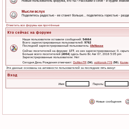
Новый пользователь форума, кто ты? Расскажи о себе - и будем знаком
Мысли вслух
Поделитесь радостью - ее станет больше... поделитесь горестью - разде
Отметить все форумы как прочтённые
Кто сейчас на форуме
Наши пользователи оставили сообщений:
54664
Всего зарегистрированных пользователей:
9762
Последний зарегистрированный пользователь:
lifeNosse
Сейчас посетителей на форуме:
177
, из них зарегистрированных: 0, скрыт
Больше всего посетителей (
4004
) здесь было Вс Авг 07, 2016 5:05 pm
Зарегистрированные пользователи: Нет
Сегодня День Рождения отмечают:
DuMenTR
(
34
),
vol4onok-776
(
50
),
Колян
Эти данные основаны на активности пользователей за последние пять минут
Вход
Имя:
Пароль:
Новые сообщения