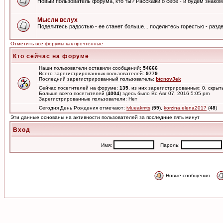
Новый пользователь форума, кто ты? Расскажи о себе - и будем знаком
Мысли вслух
Поделитесь радостью - ее станет больше... поделитесь горестью - разде
Отметить все форумы как прочтённые
Кто сейчас на форуме
Наши пользователи оставили сообщений:
54666
Всего зарегистрированных пользователей:
9779
Последний зарегистрированный пользователь:
btcnovJek
Сейчас посетителей на форуме:
135
, из них зарегистрированных: 0, скрыт
Больше всего посетителей (
4004
) здесь было Вс Авг 07, 2016 5:05 pm
Зарегистрированные пользователи: Нет
Сегодня День Рождения отмечают:
ivlueakmts
(
59
),
korzina.elena2017
(
48
)
Эти данные основаны на активности пользователей за последние пять минут
Вход
Имя:
Пароль:
Новые сообщения