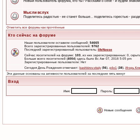
Новый пользователь форума, кто ты? Расскажи о себе - и будем знаком
Мысли вслух
Поделитесь радостью - ее станет больше... поделитесь горестью - разде
Отметить все форумы как прочтённые
Кто сейчас на форуме
Наши пользователи оставили сообщений:
54665
Всего зарегистрированных пользователей:
9762
Последний зарегистрированный пользователь:
lifeNosse
Сейчас посетителей на форуме:
103
, из них зарегистрированных: 0, скрыт
Больше всего посетителей (
4004
) здесь было Вс Авг 07, 2016 5:05 pm
Зарегистрированные пользователи: Нет
Сегодня День Рождения отмечают:
bashkirov.vitaly
(
56
),
p4o1
(
38
),
Игорь Кл
Эти данные основаны на активности пользователей за последние пять минут
Вход
Имя:
Пароль:
Новые сообщения