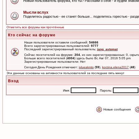
Новый пользователь форума, кто ты? Расскажи о себе - и будем знаком
Мысли вслух
Поделитесь радостью - ее станет больше... поделитесь горестью - разде
Отметить все форумы как прочтённые
Кто сейчас на форуме
Наши пользователи оставили сообщений:
54666
Всего зарегистрированных пользователей:
9777
Последний зарегистрированный пользователь:
jang_avtomat
Сейчас посетителей на форуме:
204
, из них зарегистрированных: 0, скрыт
Больше всего посетителей (
4004
) здесь было Вс Авг 07, 2016 5:05 pm
Зарегистрированные пользователи: Нет
Сегодня День Рождения отмечают:
ivlueakmts
(
59
),
korzina.elena2017
(
48
)
Эти данные основаны на активности пользователей за последние пять минут
Вход
Имя:
Пароль:
Новые сообщения