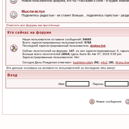
Новый пользователь форума, кто ты? Расскажи о себе - и будем знаком
Мысли вслух
Поделитесь радостью - ее станет больше... поделитесь горестью - разде
Отметить все форумы как прочтённые
Кто сейчас на форуме
Наши пользователи оставили сообщений:
54665
Всего зарегистрированных пользователей:
9768
Последний зарегистрированный пользователь:
doghseJek
Сейчас посетителей на форуме:
147
, из них зарегистрированных: 0, скрыт
Больше всего посетителей (
4004
) здесь было Вс Авг 07, 2016 5:05 pm
Зарегистрированные пользователи: Нет
Сегодня День Рождения отмечают:
bashkirov.vitaly
(
56
),
p4o1
(
38
),
Игорь Кл
Эти данные основаны на активности пользователей за последние пять минут
Вход
Имя:
Пароль:
Новые сообщения