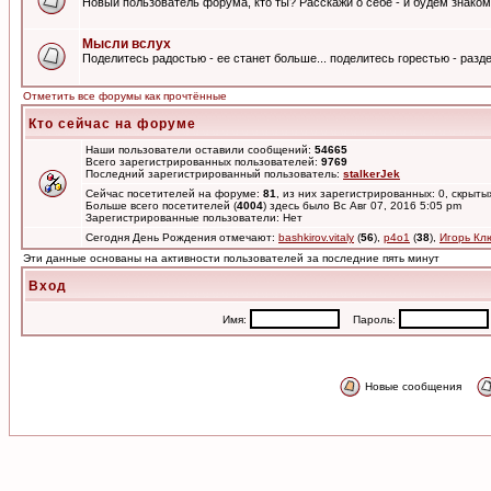
Новый пользователь форума, кто ты? Расскажи о себе - и будем знаком
Мысли вслух
Поделитесь радостью - ее станет больше... поделитесь горестью - разде
Отметить все форумы как прочтённые
Кто сейчас на форуме
Наши пользователи оставили сообщений:
54665
Всего зарегистрированных пользователей:
9769
Последний зарегистрированный пользователь:
stalkerJek
Сейчас посетителей на форуме:
81
, из них зарегистрированных: 0, скрыты
Больше всего посетителей (
4004
) здесь было Вс Авг 07, 2016 5:05 pm
Зарегистрированные пользователи: Нет
Сегодня День Рождения отмечают:
bashkirov.vitaly
(
56
),
p4o1
(
38
),
Игорь Кл
Эти данные основаны на активности пользователей за последние пять минут
Вход
Имя:
Пароль:
Новые сообщения