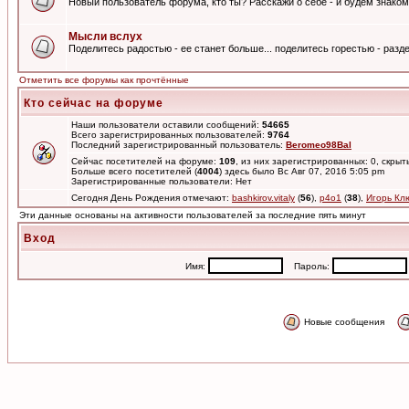
Новый пользователь форума, кто ты? Расскажи о себе - и будем знаком
Мысли вслух
Поделитесь радостью - ее станет больше... поделитесь горестью - разде
Отметить все форумы как прочтённые
Кто сейчас на форуме
Наши пользователи оставили сообщений:
54665
Всего зарегистрированных пользователей:
9764
Последний зарегистрированный пользователь:
Beromeo98Bal
Сейчас посетителей на форуме:
109
, из них зарегистрированных: 0, скрыт
Больше всего посетителей (
4004
) здесь было Вс Авг 07, 2016 5:05 pm
Зарегистрированные пользователи: Нет
Сегодня День Рождения отмечают:
bashkirov.vitaly
(
56
),
p4o1
(
38
),
Игорь Кл
Эти данные основаны на активности пользователей за последние пять минут
Вход
Имя:
Пароль:
Новые сообщения