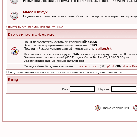
Новый пользователь форума, кто ты? Расскажи о себе - и будем знаком
Мысли вслух
Поделитесь радостью - ее станет больше... поделитесь горестью - разде
Отметить все форумы как прочтённые
Кто сейчас на форуме
Наши пользователи оставили сообщений:
54665
Всего зарегистрированных пользователей:
9769
Последний зарегистрированный пользователь:
stalkerJek
Сейчас посетителей на форуме:
145
, из них зарегистрированных: 0, скрыт
Больше всего посетителей (
4004
) здесь было Вс Авг 07, 2016 5:05 pm
Зарегистрированные пользователи: Нет
Сегодня День Рождения отмечают:
bashkirov.vitaly
(
56
),
p4o1
(
38
),
Игорь Кл
Эти данные основаны на активности пользователей за последние пять минут
Вход
Имя:
Пароль:
Новые сообщения