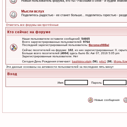
Новый пользователь форума, кто ты? Расскажи о себе - и будем знаком
Мысли вслух
Поделитесь радостью - ее станет больше... поделитесь горестью - разде
Отметить все форумы как прочтённые
Кто сейчас на форуме
Наши пользователи оставили сообщений:
54665
Всего зарегистрированных пользователей:
9764
Последний зарегистрированный пользователь:
Beromeo98Bal
Сейчас посетителей на форуме:
102
, из них зарегистрированных: 0, скрыт
Больше всего посетителей (
4004
) здесь было Вс Авг 07, 2016 5:05 pm
Зарегистрированные пользователи: Нет
Сегодня День Рождения отмечают:
bashkirov.vitaly
(
56
),
p4o1
(
38
),
Игорь Кл
Эти данные основаны на активности пользователей за последние пять минут
Вход
Имя:
Пароль:
Новые сообщения