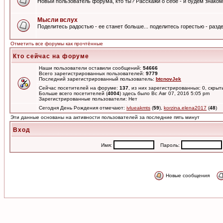
Новый пользователь форума, кто ты? Расскажи о себе - и будем знаком
Мысли вслух
Поделитесь радостью - ее станет больше... поделитесь горестью - разде
Отметить все форумы как прочтённые
Кто сейчас на форуме
Наши пользователи оставили сообщений:
54666
Всего зарегистрированных пользователей:
9779
Последний зарегистрированный пользователь:
btcnovJek
Сейчас посетителей на форуме:
137
, из них зарегистрированных: 0, скрыт
Больше всего посетителей (
4004
) здесь было Вс Авг 07, 2016 5:05 pm
Зарегистрированные пользователи: Нет
Сегодня День Рождения отмечают:
ivlueakmts
(
59
),
korzina.elena2017
(
48
)
Эти данные основаны на активности пользователей за последние пять минут
Вход
Имя:
Пароль:
Новые сообщения