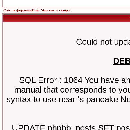
Список форумов Сайт "Автомат и гитара"
Could not upda
DE
SQL Error : 1064 You have an
manual that corresponds to you
syntax to use near 's pancake N
UPDATE phpbb_posts SET poste