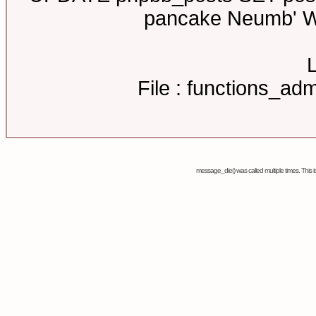
pancake Neumb' W
L
File : functions_a
message_die() was called multiple times. Thi