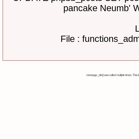
pancake Neumb' W
L
File : functions_a
message_die() was called multiple times. Thi