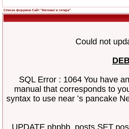
Список форумов Сайт "Автомат и гитара"
Could not upda
DE
SQL Error : 1064 You have an
manual that corresponds to you
syntax to use near 's pancake N
UPDATE phpbb_posts SET poste