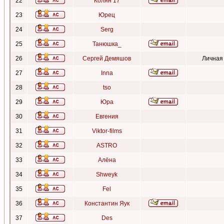
22
Колян 17
23
Юрец
24
Serg
25
Танюшка_
26
Сергей Демяшов
Личная
27
Inna
28
tso
29
Юра
30
Евгения
31
Viktor-films
32
ASTRO
33
Алёна
34
Shweyk
35
Fel
36
Константин Яук
37
Des