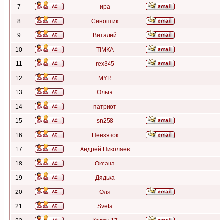
7
ира
8
Синоптик
9
Виталий
10
TIMKA
11
rex345
12
MYR
13
Ольга
14
патриот
15
sn258
16
Пензячок
17
Андрей Николаев
18
Оксана
19
Дядька
20
Оля
21
Sveta