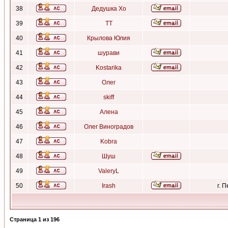
38
Дедушка Хо
39
ТТ
40
Крылова Юлия
41
шурави
42
Kostarika
43
Олег
44
skiff
45
Алена
46
Олег Виноградов
47
Kobra
48
Шуш
49
ValeryL
50
Irash
г. 
Страница
1
из
196