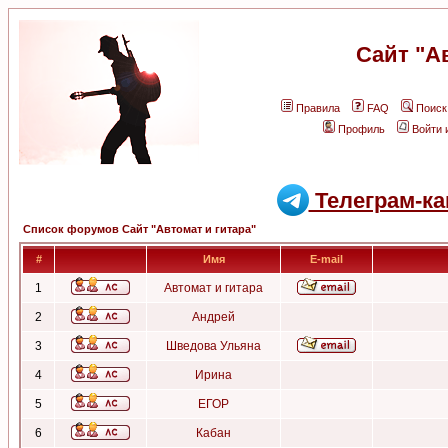
Сайт "А
Правила
FAQ
Поиск
Профиль
Войти 
Телеграм-ка
Список форумов Сайт "Автомат и гитара"
#
Имя
E-mail
1
Автомат и гитара
2
Андрей
3
Шведова Ульяна
4
Ирина
5
ЕГОР
6
Кабан