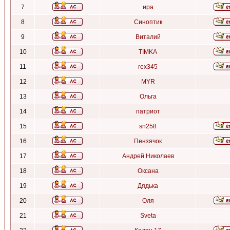
7
ира
8
Синоптик
9
Виталий
10
TIMKA
11
rex345
12
MYR
13
Ольга
14
патриот
15
sn258
16
Пензячок
17
Андрей Николаев
18
Оксана
19
Дядька
20
Оля
21
Sveta