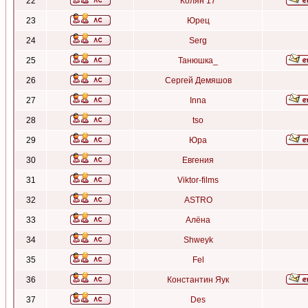
22
Колян 17
23
Юрец
24
Serg
25
Танюшка_
26
Сергей Демяшов
27
Inna
28
tso
29
Юра
30
Евгения
31
Viktor-films
32
ASTRO
33
Алёна
34
Shweyk
35
Fel
36
Константин Яук
37
Des