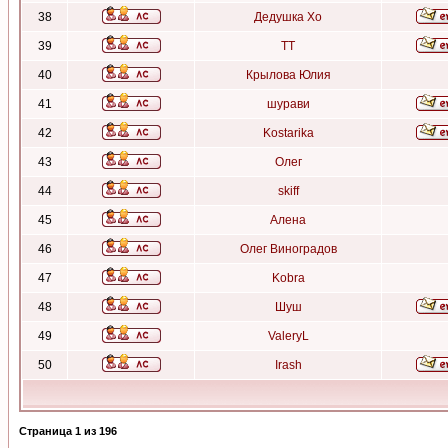
38
Дедушка Хо
39
ТТ
40
Крылова Юлия
41
шурави
42
Kostarika
43
Олег
44
skiff
45
Алена
46
Олег Виноградов
47
Kobra
48
Шуш
49
ValeryL
50
Irash
Страница
1
из
196