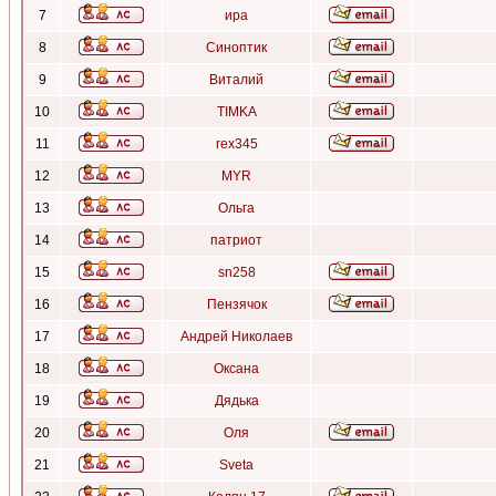
7
ира
8
Синоптик
9
Виталий
10
TIMKA
11
rex345
12
MYR
13
Ольга
14
патриот
15
sn258
16
Пензячок
17
Андрей Николаев
18
Оксана
19
Дядька
20
Оля
21
Sveta