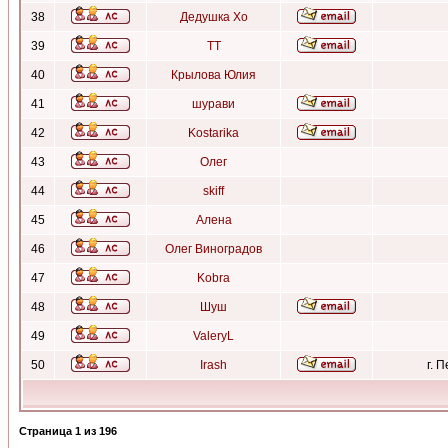
38
Дедушка Хо
39
ТТ
40
Крылова Юлия
41
шурави
42
Kostarika
43
Олег
44
skiff
45
Алена
46
Олег Виноградов
47
Kobra
48
Шуш
49
ValeryL
50
Irash
г. 
Страница
1
из
196