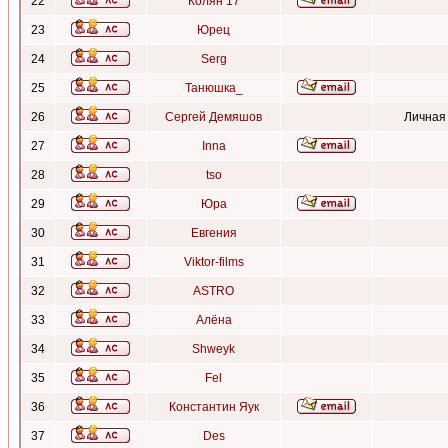
22
Колян 17
23
Юрец
24
Serg
25
Танюшка_
26
Сергей Демяшов
Личная
27
Inna
28
tso
29
Юра
30
Евгения
31
Viktor-films
32
ASTRO
33
Алёна
34
Shweyk
35
Fel
36
Константин Яук
37
Des