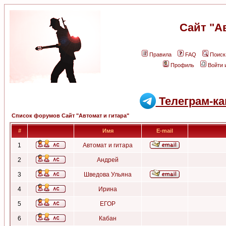
Сайт "А
Правила
FAQ
Поиск
Профиль
Войти 
Телеграм-ка
Список форумов Сайт "Автомат и гитара"
#
Имя
E-mail
1
Автомат и гитара
2
Андрей
3
Шведова Ульяна
4
Ирина
5
ЕГОР
6
Кабан