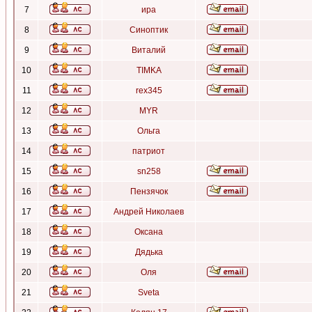
7
ира
8
Синоптик
9
Виталий
10
TIMKA
11
rex345
12
MYR
13
Ольга
14
патриот
15
sn258
16
Пензячок
17
Андрей Николаев
18
Оксана
19
Дядька
20
Оля
21
Sveta