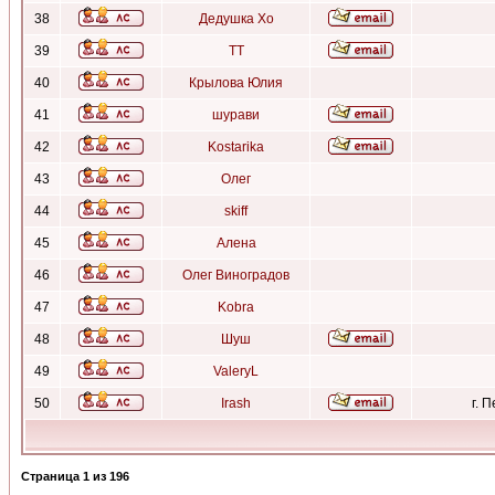
38
Дедушка Хо
39
ТТ
40
Крылова Юлия
41
шурави
42
Kostarika
43
Олег
44
skiff
45
Алена
46
Олег Виноградов
47
Kobra
48
Шуш
49
ValeryL
50
Irash
г. 
Страница
1
из
196