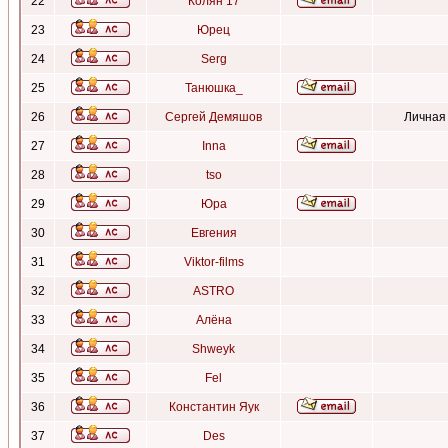
22
Колян 17
23
Юрец
24
Serg
25
Танюшка_
26
Сергей Демяшов
Личная
27
Inna
28
tso
29
Юра
30
Евгения
31
Viktor-films
32
ASTRO
33
Алёна
34
Shweyk
35
Fel
36
Константин Яук
37
Des