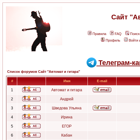
Сайт "А
Правила
FAQ
Поиск
Профиль
Войти 
Телеграм-ка
Список форумов Сайт "Автомат и гитара"
#
Имя
E-mail
1
Автомат и гитара
2
Андрей
3
Шведова Ульяна
4
Ирина
5
ЕГОР
6
Кабан