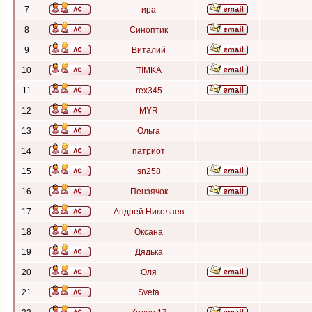
7
ира
8
Синоптик
9
Виталий
10
TIMKA
11
rex345
12
MYR
13
Ольга
14
патриот
15
sn258
16
Пензячок
17
Андрей Николаев
18
Оксана
19
Дядька
20
Оля
21
Sveta