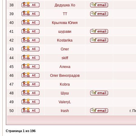
38
Дедушка Хо
39
ТТ
40
Крылова Юлия
41
шурави
42
Kostarika
43
Олег
44
skiff
45
Алена
46
Олег Виноградов
47
Kobra
48
Шуш
49
ValeryL
50
Irash
г. 
Страница
1
из
196