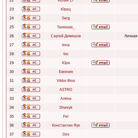
22
Колян 17
23
Юрец
24
Serg
25
Танюшка_
26
Сергей Демяшов
Личная
27
Inna
28
tso
29
Юра
30
Евгения
31
Viktor-films
32
ASTRO
33
Алёна
34
Shweyk
35
Fel
36
Константин Яук
37
Des