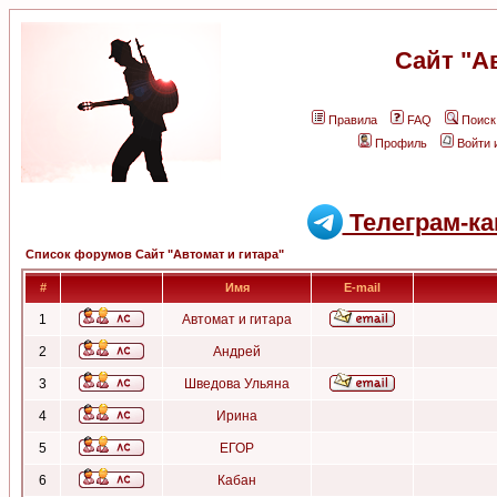
Сайт "А
Правила
FAQ
Поиск
Профиль
Войти 
Телеграм-ка
Список форумов Сайт "Автомат и гитара"
#
Имя
E-mail
1
Автомат и гитара
2
Андрей
3
Шведова Ульяна
4
Ирина
5
ЕГОР
6
Кабан