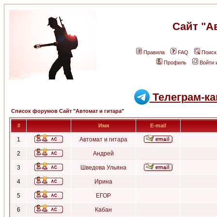
Сайт "А
Правила
FAQ
Поиск
Профиль
Войти 
Телеграм-ка
Список форумов Сайт "Автомат и гитара"
#
Имя
E-mail
1
Автомат и гитара
2
Андрей
3
Шведова Ульяна
4
Ирина
5
ЕГОР
6
Кабан