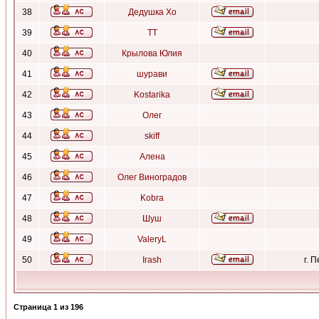
38
Дедушка Хо
39
ТТ
40
Крылова Юлия
41
шурави
42
Kostarika
43
Олег
44
skiff
45
Алена
46
Олег Виноградов
47
Kobra
48
Шуш
49
ValeryL
50
Irash
г. 
Страница
1
из
196