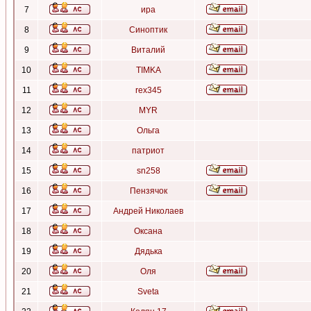
7
ира
8
Синоптик
9
Виталий
10
TIMKA
11
rex345
12
MYR
13
Ольга
14
патриот
15
sn258
16
Пензячок
17
Андрей Николаев
18
Оксана
19
Дядька
20
Оля
21
Sveta