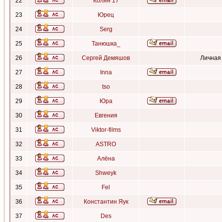
22
Колян 17
23
Юрец
24
Serg
25
Танюшка_
26
Сергей Демяшов
Личная
27
Inna
28
tso
29
Юра
30
Евгения
31
Viktor-films
32
ASTRO
33
Алёна
34
Shweyk
35
Fel
36
Константин Яук
37
Des