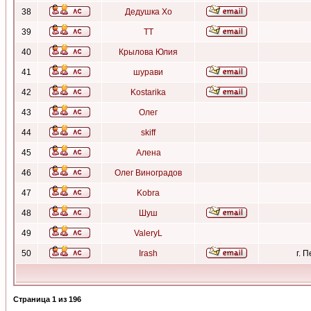
38
Дедушка Хо
39
ТТ
40
Крылова Юлия
41
шурави
42
Kostarika
43
Олег
44
skiff
45
Алена
46
Олег Виноградов
47
Kobra
48
Шуш
49
ValeryL
50
Irash
г. 
Страница
1
из
196