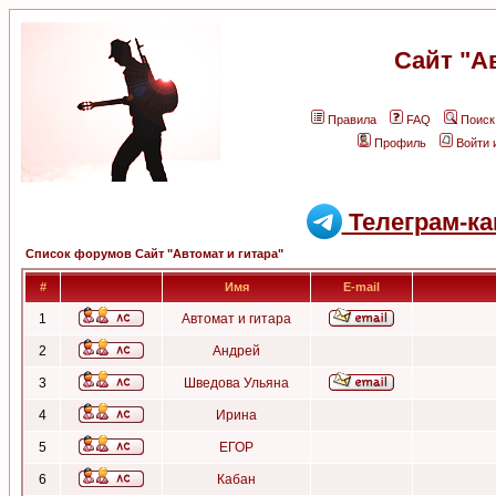
Сайт "А
Правила
FAQ
Поиск
Профиль
Войти 
Телеграм-ка
Список форумов Сайт "Автомат и гитара"
#
Имя
E-mail
1
Автомат и гитара
2
Андрей
3
Шведова Ульяна
4
Ирина
5
ЕГОР
6
Кабан