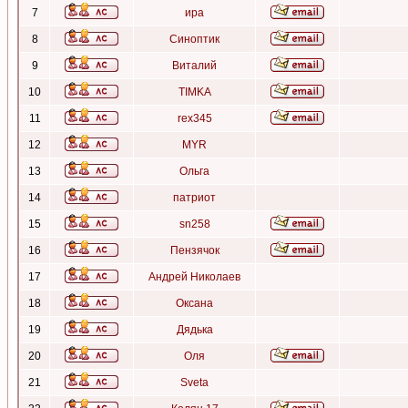
7
ира
8
Синоптик
9
Виталий
10
TIMKA
11
rex345
12
MYR
13
Ольга
14
патриот
15
sn258
16
Пензячок
17
Андрей Николаев
18
Оксана
19
Дядька
20
Оля
21
Sveta