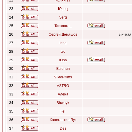
22
Колян 17
23
Юрец
24
Serg
25
Танюшка_
26
Сергей Демяшов
Личная
27
Inna
28
tso
29
Юра
30
Евгения
31
Viktor-films
32
ASTRO
33
Алёна
34
Shweyk
35
Fel
36
Константин Яук
37
Des