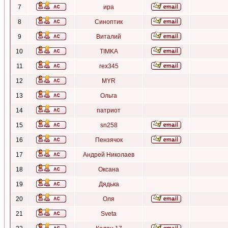
7
ира
8
Синоптик
9
Виталий
10
TIMKA
11
rex345
12
MYR
13
Ольга
14
патриот
15
sn258
16
Пензячок
17
Андрей Николаев
18
Оксана
19
Дядька
20
Оля
21
Sveta