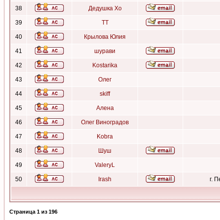
38
Дедушка Хо
39
ТТ
40
Крылова Юлия
41
шурави
42
Kostarika
43
Олег
44
skiff
45
Алена
46
Олег Виноградов
47
Kobra
48
Шуш
49
ValeryL
50
Irash
г. 
Страница
1
из
196