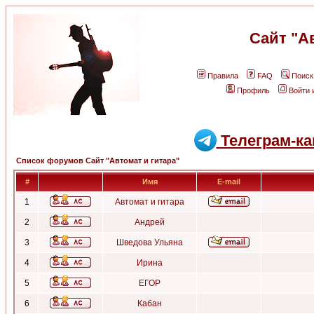
Сайт "А
Правила
FAQ
Поиск
Профиль
Войти 
Телеграм-ка
Список форумов Сайт "Автомат и гитара"
#
Имя
E-mail
1
Автомат и гитара
2
Андрей
3
Шведова Ульяна
4
Ирина
5
ЕГОР
6
Кабан