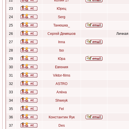
22
Колян 17
23
Юрец
24
Serg
25
Танюшка_
26
Сергей Демяшов
Личная
27
Inna
28
tso
29
Юра
30
Евгения
31
Viktor-films
32
ASTRO
33
Алёна
34
Shweyk
35
Fel
36
Константин Яук
37
Des