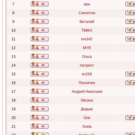
7
ира
8
Синоптик
9
Виталий
10
TIMKA
11
rex345
12
MYR
13
Ольга
14
патриот
15
sn258
16
Пензячок
17
Андрей Николаев
18
Оксана
19
Дядька
20
Оля
21
Sveta