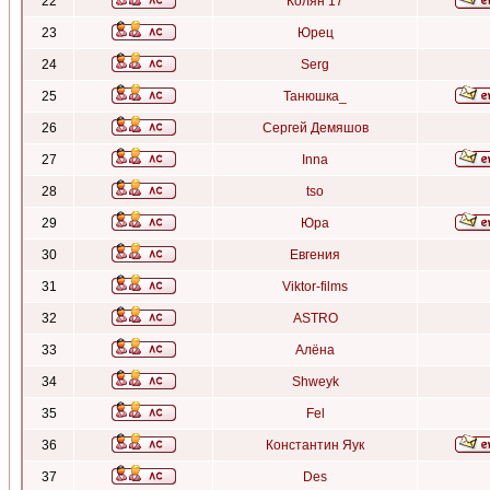
22
Колян 17
23
Юрец
24
Serg
25
Танюшка_
26
Сергей Демяшов
27
Inna
28
tso
29
Юра
30
Евгения
31
Viktor-films
32
ASTRO
33
Алёна
34
Shweyk
35
Fel
36
Константин Яук
37
Des