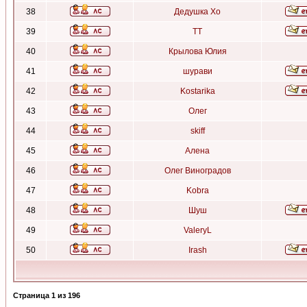
38
Дедушка Хо
39
ТТ
40
Крылова Юлия
41
шурави
42
Kostarika
43
Олег
44
skiff
45
Алена
46
Олег Виноградов
47
Kobra
48
Шуш
49
ValeryL
50
Irash
Страница
1
из
196