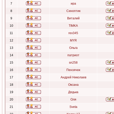
7
ира
8
Синоптик
9
Виталий
10
TIMKA
11
rex345
12
MYR
13
Ольга
14
патриот
15
sn258
16
Пензячок
17
Андрей Николаев
18
Оксана
19
Дядька
20
Оля
21
Sveta