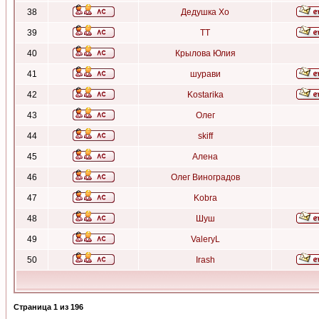
38
Дедушка Хо
39
ТТ
40
Крылова Юлия
41
шурави
42
Kostarika
43
Олег
44
skiff
45
Алена
46
Олег Виноградов
47
Kobra
48
Шуш
49
ValeryL
50
Irash
Страница
1
из
196