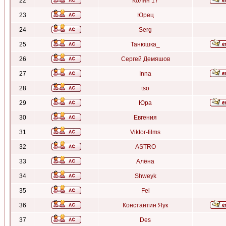
22
Колян 17
23
Юрец
24
Serg
25
Танюшка_
26
Сергей Демяшов
27
Inna
28
tso
29
Юра
30
Евгения
31
Viktor-films
32
ASTRO
33
Алёна
34
Shweyk
35
Fel
36
Константин Яук
37
Des