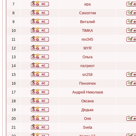
7
ира
8
Синоптик
9
Виталий
10
TIMKA
11
rex345
12
MYR
13
Ольга
14
патриот
15
sn258
16
Пензячок
17
Андрей Николаев
18
Оксана
19
Дядька
20
Оля
21
Sveta