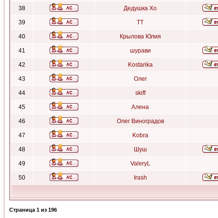
38
Дедушка Хо
39
ТТ
40
Крылова Юлия
41
шурави
42
Kostarika
43
Олег
44
skiff
45
Алена
46
Олег Виноградов
47
Kobra
48
Шуш
49
ValeryL
50
Irash
Страница
1
из
196