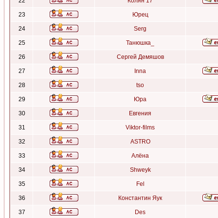
22
Колян 17
23
Юрец
24
Serg
25
Танюшка_
26
Сергей Демяшов
27
Inna
28
tso
29
Юра
30
Евгения
31
Viktor-films
32
ASTRO
33
Алёна
34
Shweyk
35
Fel
36
Константин Яук
37
Des