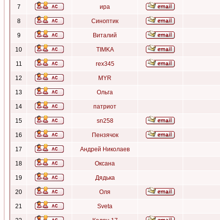
7
ира
8
Синоптик
9
Виталий
10
TIMKA
11
rex345
12
MYR
13
Ольга
14
патриот
15
sn258
16
Пензячок
17
Андрей Николаев
18
Оксана
19
Дядька
20
Оля
21
Sveta