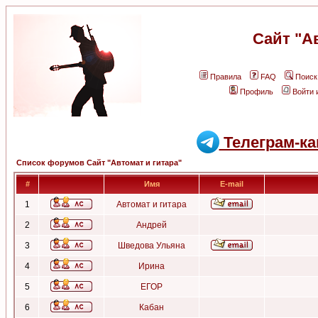
Сайт "А
Правила
FAQ
Поиск
Профиль
Войти 
Телеграм-ка
Список форумов Сайт "Автомат и гитара"
#
Имя
E-mail
1
Автомат и гитара
2
Андрей
3
Шведова Ульяна
4
Ирина
5
ЕГОР
6
Кабан