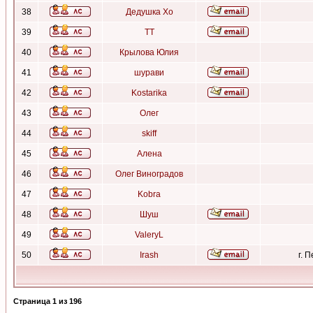
38
Дедушка Хо
39
ТТ
40
Крылова Юлия
41
шурави
42
Kostarika
43
Олег
44
skiff
45
Алена
46
Олег Виноградов
47
Kobra
48
Шуш
49
ValeryL
50
Irash
г. 
Страница
1
из
196