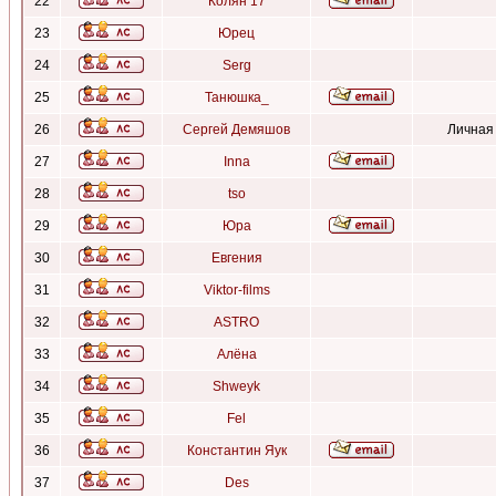
22
Колян 17
23
Юрец
24
Serg
25
Танюшка_
26
Сергей Демяшов
Личная
27
Inna
28
tso
29
Юра
30
Евгения
31
Viktor-films
32
ASTRO
33
Алёна
34
Shweyk
35
Fel
36
Константин Яук
37
Des