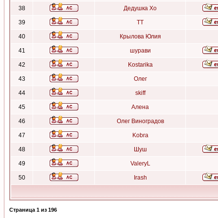
38
Дедушка Хо
39
ТТ
40
Крылова Юлия
41
шурави
42
Kostarika
43
Олег
44
skiff
45
Алена
46
Олег Виноградов
47
Kobra
48
Шуш
49
ValeryL
50
Irash
Страница
1
из
196