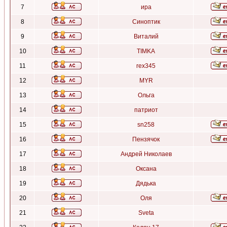
7
ира
8
Синоптик
9
Виталий
10
TIMKA
11
rex345
12
MYR
13
Ольга
14
патриот
15
sn258
16
Пензячок
17
Андрей Николаев
18
Оксана
19
Дядька
20
Оля
21
Sveta