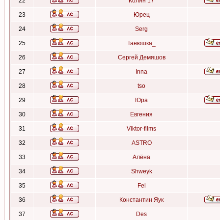
22
Колян 17
23
Юрец
24
Serg
25
Танюшка_
26
Сергей Демяшов
27
Inna
28
tso
29
Юра
30
Евгения
31
Viktor-films
32
ASTRO
33
Алёна
34
Shweyk
35
Fel
36
Константин Яук
37
Des