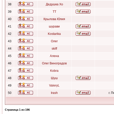
38
Дедушка Хо
39
ТТ
40
Крылова Юлия
41
шурави
42
Kostarika
43
Олег
44
skiff
45
Алена
46
Олег Виноградов
47
Kobra
48
Шуш
49
ValeryL
50
Irash
г. 
Страница
1
из
196