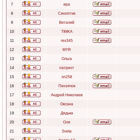
7
ира
8
Синоптик
9
Виталий
10
TIMKA
11
rex345
12
MYR
13
Ольга
14
патриот
15
sn258
16
Пензячок
17
Андрей Николаев
18
Оксана
19
Дядька
20
Оля
21
Sveta