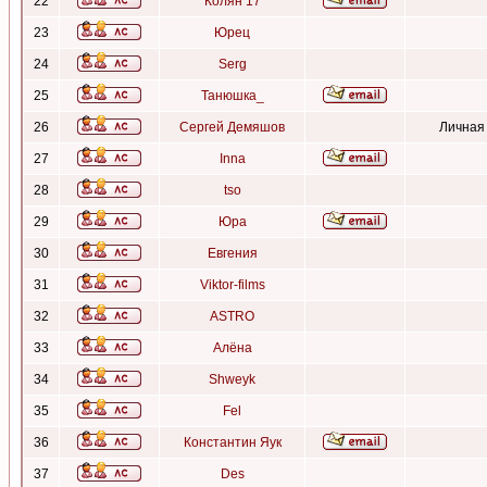
22
Колян 17
23
Юрец
24
Serg
25
Танюшка_
26
Сергей Демяшов
Личная
27
Inna
28
tso
29
Юра
30
Евгения
31
Viktor-films
32
ASTRO
33
Алёна
34
Shweyk
35
Fel
36
Константин Яук
37
Des