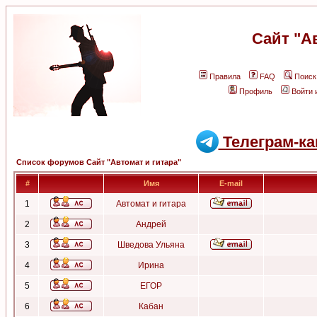
Сайт "А
Правила
FAQ
Поиск
Профиль
Войти 
Телеграм-ка
Список форумов Сайт "Автомат и гитара"
#
Имя
E-mail
1
Автомат и гитара
2
Андрей
3
Шведова Ульяна
4
Ирина
5
ЕГОР
6
Кабан